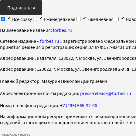
Подписаться
Все сразу
Еженедельная
Ежедневная
Ново
Наименование издания:
forbes.ru
Cетевое издание «
forbes.ru
» зарегистрировано Федеральной 
принятия решения о регистрации: серия Эл № ФС77-82431 от 23 
Адрес редакции, издателя: 123022, г. Москва, ул. Звенигородская 2-
Адрес редакции: 123022, г. Москва, ул. Звенигородская 2-я, д. 13, с
Главный редактор: Мазурин Николай Дмитриевич
Адрес электронной почты редакции:
press-release@forbes.ru
Номер телефона редакции:
+7 (495) 565-32-06
На информационном ресурсе применяются рекомендательные 
сведений, относящихся к предпочтениям пользователей сети 
СМИ2
SPARROW
INFOX