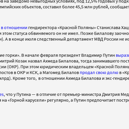
ов на заведомо невыгодных условиях, под 12,5% годовых у по
импийских объектов, составил более 45,5 млн рублей, сообщае
 в отношении
гендиректора «Красной Поляны» Станислава Хац
и этом статуса обвиняемого он не имел. Позже Билалову заочн
). А в конце июля следственный департамент МВД России не 
кие горки». В начале февраля президент Владимир Путин
выраз
Дмитрий Козак назвал Ахмеда Билалова, тогда занимавшего по
ссии (ОКР). При этом юридическим владельцем «Красной Поля
остов в ОКР и КСК, а Магомед Билалов
продал свою долю
в «К
 млрд). Кроме того, в отношении Ахмеда Билалова и экс-генди
es
, что у Путина — в отличие от премьер-министра Дмитрия Ме
ся на «Горной карусели» регулярно, а Путин предпочитает пос