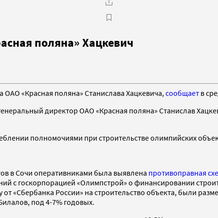
асная поляна» Хацкевич
а ОАО «Красная поляна» Станислава Хацкевича,
сообщает
в сре
неральный директор ОАО «Красная поляна» Станислав Хацкеви
реблении полномочиями при строительстве олимпийских объек
тов в Сочи оперативниками была выявлена
противоправная сх
ний с госкорпорацией «Олимпстрой» о финансировании строит
ду от «Сбербанка России» на строительство объекта, были раз
Билалов, под 4-7% годовых.