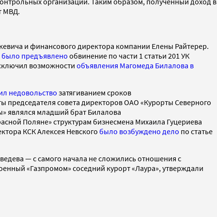
дконтрольных организаций. Таким образом, полученный доход в
т МВД.
кевича и финансового директора компании Елены Райтерер.
о
было предъявлено
обвинение по части 1 статьи 201 УК
исключил возможности
объявления Магомеда Билалова в
ил недовольство
затягиванием сроков
сты председателя совета директоров ОАО «Курорты Северного
ны» являлся младший брат Билалова
расной Поляне» структурам бизнесмена Михаила Гуцериева
ректора КСК Алексея Невского
было возбуждено
дело
по статье
дведева — с самого начала не сложились отношения с
троенный «Газпромом» соседний курорт «Лаура», утверждали