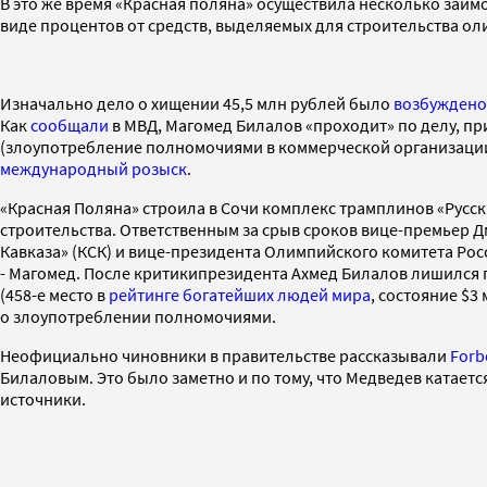
В это же время «Красная поляна» осуществила несколько займ
виде процентов от средств, выделяемых для строительства ол
Изначально дело о хищении 45,5 млн рублей было
возбуждено
Как
сообщали
в МВД, Магомед Билалов «проходит» по делу, пр
(злоупотребление полномочиями в коммерческой организации
международный розыск
.
«Красная Поляна» строила в Сочи комплекс трамплинов «Русс
строительства. Ответственным за срыв сроков вице-премьер 
Кавказа» (КСК) и вице-президента Олимпийского комитета Ро
- Магомед. После критикипрезидента Ахмед Билалов лишился п
(458-е место в
рейтинге богатейших людей мира
, состояние $3
о злоупотреблении полномочиями.
Неофициально чиновники в правительстве рассказывали
Forb
Билаловым. Это было заметно и по тому, что Медведев катает
источники.