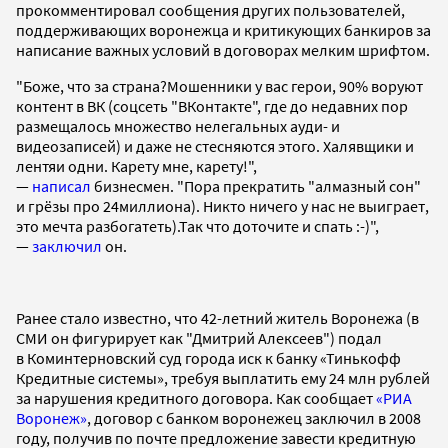
прокомментировал сообщения других пользователей,
поддерживающих воронежца и критикующих банкиров за
написание важных условий в договорах мелким шрифтом.
"Боже, что за страна?Мошенники у вас герои, 90% воруют
контент в ВК (соцсеть "ВКонтакте", где до недавних пор
размещалось множество нелегальных ауди- и
видеозаписей) и даже не стесняются этого. Халявщики и
лентяи одни. Карету мне, карету!",
—
написал
бизнесмен. "Пора прекратить "алмазный сон"
и грёзы про 24миллиона). Никто ничего у нас не выиграет,
это мечта разбогатеть).Так что доточите и спать :-)",
—
заключил
он.
Ранее стало известно, что 42-летний житель Воронежа (в
СМИ он фигурирует как "Дмитрий Алексеев") подал
в Коминтерновский суд города иск к банку «Тинькофф
Кредитные системы», требуя выплатить ему 24 млн рублей
за нарушения кредитного договора. Как сообщает
«РИА
Воронеж»
, договор с банком воронежец заключил в 2008
году, получив по почте предложение завести кредитную