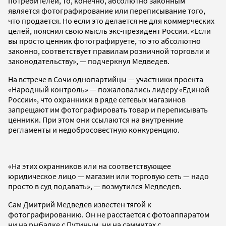
потребителей, то, конечно, абсолютно законным
является фотографирование или переписывание того,
что продается. Но если это делается не для коммерческих
целей, пояснил свою мысль экс-президент России. «Если
вы просто ценник фотографируете, то это абсолютно
законно, соответствует правилам розничной торговли и
законодательству», — подчеркнул Медведев.
На встрече в Сочи однопартийцы — участники проекта
«Народный контроль» — пожаловались лидеру «Единой
России», что охранники в ряде сетевых магазинов
запрещают им фотографировать товар и переписывать
ценники. При этом они ссылаются на внутренние
регламенты и недобросовестную конкуренцию.
«На этих охранников или на соответствующее
юридическое лицо — магазин или торговую сеть — надо
просто в суд подавать», — возмутился Медведев.
Сам Дмитрий Медведев известен тягой к
фотографированию. Он не расстается с фотоаппаратом
ни на рыбалке с Путиным, ни на саммитах с