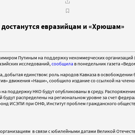
 достанутся евразийцам и «Хрюшам»
миром Путиным на поддержку некоммерческих организаций (НКО
разийских исследований,
сообщила
в понедельник газета «Ведо
, добытая единством: роль народов Кавказа в освобождении б
ив» движения «Наши», сообщило издание со ссылкой на члено
в на поддержку НКО будут опубликованы в среду. Распоряжени
лей будут распределены на региональном уровне за счет феде
фонд ИСЭПИ при ОНФ, Институт проблем гражданского общест
ым организациям в связи с юбилейными датами Великой Отечес