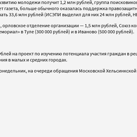
звитию молодежи получит 1,2 млн рублей, группа поисковиков
ает газета, больше обычного оказалась поддержка правозащитн
ать 33,6 млн рублей (ИСЭПИ выделил для них 24 млн рублей, НБ
, орловское отделение организации — 1,5 млн рублей, Союз ко
иал» в Туле (300 000 рублей) и в Иваново (500 000 рублей).
ублей на проект по изучению потенциала участия граждан в р
ния в малых и средних городах.
онедельник, на очереди обращения Московской Хельсинкской 