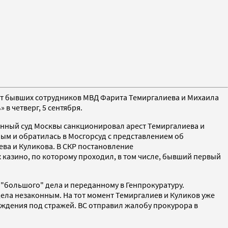
рест бывших сотрудников МВД Фарита Темиргалиева и Михаила
 в четверг, 5 сентября.
манный суд Москвы санкционировал арест Темиргалиева и
ным и обратилась в Мосгорсуд с представлением об
ева и Куликова. В СКР постановление
казино, по которому проходил, в том числе, бывший первый
 "большого" дела и переданному в Генпрокуратуру.
ела незаконным. На тот момент Темиргалиев и Куликов уже
хождения под стражей. ВС отправил жалобу прокурора в