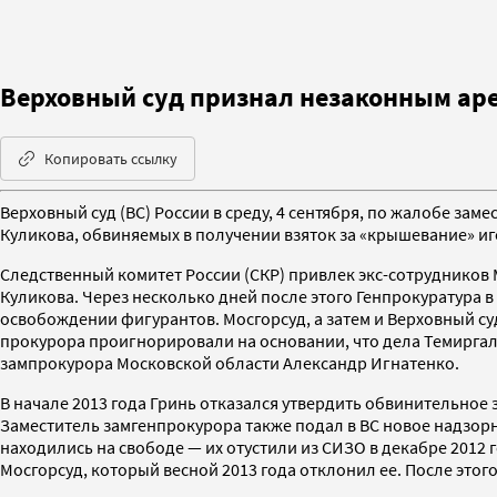
Верховный суд признал незаконным аре
Копировать ссылку
Верховный суд (ВС) России в среду, 4 сентября, по жалобе з
Куликова, обвиняемых в получении взяток за «крышевание» и
Следственный комитет России (СКР) привлек экс-сотрудников 
Куликова. Через несколько дней после этого Генпрокуратура 
освобождении фигурантов. Мосгорсуд, а затем и Верховный суд
прокурора проигнорировали на основании, что дела Темиргал
зампрокурора Московской области Александр Игнатенко.
В начале 2013 года Гринь отказался утвердить обвинительное
Заместитель замгенпрокурора также подал в ВС новое надзорн
находились на свободе — их отустили из СИЗО в декабре 2012 
Мосгорсуд, который весной 2013 года отклонил ее. После этог