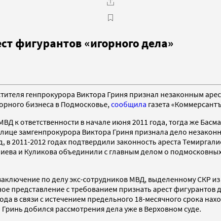
ст фигурантов «игорного дела»
аместителя генпрокурора Виктора Гриня признал незаконным а
горного бизнеса в Подмосковье,
сообщила
газета «Коммерсантъ»
МВД к ответственности в начале июня 2011 года, тогда же Бас
в лице замгенпрокурора Виктора Гриня признала дело незакон
, в 2011-2012 годах подтвердили законность ареста Темиргали
иева и Куликова объединили с главным делом о подмосковных 
 заключение по делу экс-сотрудников МВД, выделенному СКР из
ое представление с требованием признать арест фигурантов д
года в связи с истечением предельного 18-месячного срока на
о Гринь добился рассмотрения дела уже в Верховном суде.