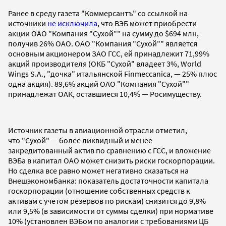
Ранее в среду газета "Коммерсантъ" со ссылкой на
источники
не исключила
, что ВЭБ может приобрести
акции ОАО "Компания "Сухой"" на сумму до $694 млн,
получив 26% ОАО. ОАО "Компания "Сухой"" является
основным акционером ЗАО ГСС, ей принадлежит 71,99%
акций производителя (ОКБ "Сухой" владеет 3%, World
Wings S.A., "дочка" итальянской Finmeccanica, — 25% плюс
одна акция). 89,6% акций ОАО "Компания "Сухой""
принадлежат ОАК, оставшиеся 10,4% — Росимуществу.
Источник газеты в авиационной отрасли отметил,
что "Сухой" — более ликвидный и менее
закредитованный актив по сравнению с ГСС, и вложение
ВЭБа в капитал ОАО может снизить риски госкорпорации.
Но сделка все равно может негативно сказаться на
Внешэкономбанка: показатель достаточности капитала
госкорпорации (отношение собственных средств к
активам с учетом резервов по рискам) снизится до 9,8%
или 9,5% (в зависимости от суммы сделки) при нормативе
10% (установлен ВЭБом по аналогии с требованиями ЦБ