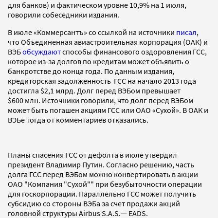
для банков) и фактическом уровне 10,9% на 1 июля,
говорили собеседники издания.
В июле «Коммерсантъ» со ссылкой на источники
писал
,
что Объединенная авиастроительная корпорация (ОАК) и
ВЭБ
обсуждают
способы финансового оздоровления ГСС,
которое из-за долгов по кредитам может объявить о
банкротстве до конца года. По данным издания,
кредиторская задолженность ГСС на начало 2013 года
достигла $2,1 млрд. Долг перед ВЭБом превышает
$600 млн. Источники говорили, что долг перед ВЭБом
может быть погашен акциям ГСС или ОАО «Сухой». В ОАК и
ВЭБе тогда от комментариев отказались.
Планы спасения ГСС от дефолта в июле утвердил
президент Владимир Путин. Согласно решению, часть
долга ГСС перед ВЭБом можно конвертировать в акции
ОАО "Компания "Сухой"" при безубыточности операции
для госкорпорации. Параллельно ГСС может получить
субсидию со стороны ВЭБа за счет продажи акций
головной структуры Airbus S.A.S.— EADS.