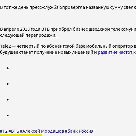
В тот же день пресс-служба опровергла названную сумму сделки
В апреле 2013 года ВТБ приобрел бизнес шведской телекомуника
следующей перепродажи.
Tele2 — четвертый по абонентской базе мобильный оператор в 
будущее станет получение новых лицензий и
развитие частот
к
#
T2
#
ВТБ
#
Алексей Мордашов
#
банк Россия