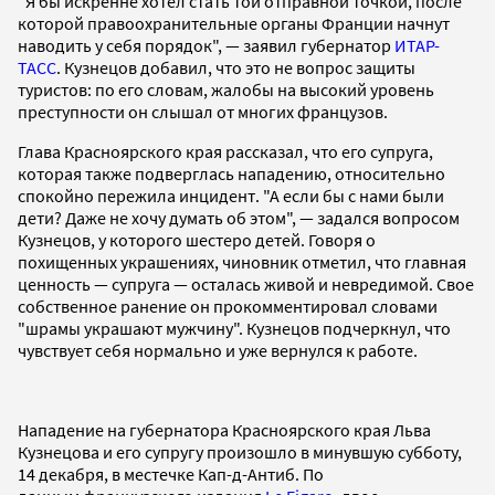
"Я бы искренне хотел стать той отправной точкой, после
которой правоохранительные органы Франции начнут
наводить у себя порядок", — заявил губернатор
ИТАР-
ТАСС
. Кузнецов добавил, что это не вопрос защиты
туристов: по его словам, жалобы на высокий уровень
преступности он слышал от многих французов.
Глава Красноярского края рассказал, что его супруга,
которая также подверглась нападению, относительно
спокойно пережила инцидент. "А если бы с нами были
дети? Даже не хочу думать об этом", — задался вопросом
Кузнецов, у которого шестеро детей. Говоря о
похищенных украшениях, чиновник отметил, что главная
ценность — супруга — осталась живой и невредимой. Свое
собственное ранение он прокомментировал словами
"шрамы украшают мужчину". Кузнецов подчеркнул, что
чувствует себя нормально и уже вернулся к работе.
Нападение на губернатора Красноярского края Льва
Кузнецова и его супругу произошло в минувшую субботу,
14 декабря, в местечке Кап-д-Антиб. По