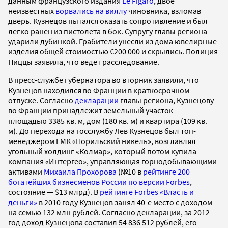
данным французского издания
Le Figaro
, двое
неизвестных
ворвались на виллу
чиновника, взломав
дверь. Кузнецов пытался оказать сопротивление и был
легко ранен из пистолета в бок. Супругу главы региона
ударили дубинкой. Грабители унесли из дома ювелирные
изделия общей стоимостью €200 000 и скрылись. Полиция
Ниццы заявила, что ведет расследование.
В пресс-службе губернатора во вторник заявили, что
Кузнецов находился во Франции в краткосрочном
отпуске. Согласно
декларации
главы региона, Кузнецову
во Франции принадлежит земельный участок
площадью 3385 кв. м, дом (180 кв. м) и квартира (109 кв.
м). До перехода на госслужбу Лев Кузнецов был топ-
менеджером ГМК «Норильский никель», возглавлял
угольный холдинг «Колмар», который потом купила
компания «Интергео», управляющая горнодобывающими
активами
Михаила Прохорова
(№10 в
рейтинге 200
богатейших бизнесменов России по версии Forbes
,
состояние — $13 млрд). В
рейтинге Forbes «Власть и
деньги»
в 2010 году Кузнецов занял 40-е место с доходом
на семью 132 млн рублей. Согласно декларации, за 2012
год доход Кузнецова составил 54 836 512 рублей, его