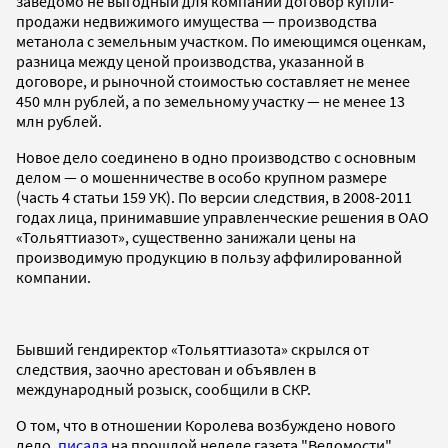
заведомо не выгодный для компании договор купли-
продажи недвижимого имущества — производства
метанола с земельным участком. По имеющимся оценкам,
разница между ценой производства, указанной в
договоре, и рыночной стоимостью составляет не менее
450 млн рублей, а по земельному участку — не менее 13
млн рублей.
Новое дело соединено в одно производство с основным
делом — о мошенничестве в особо крупном размере
(часть 4 статьи 159 УК). По версии следствия, в 2008-2011
годах лица, принимавшие управленческие решения в ОАО
«Тольяттиазот», существенно занижали цены на
производимую продукцию в пользу аффилированной
компании.
Бывший гендиректор «Тольяттиазота» скрылся от
следствия, заочно арестован и объявлен в
международный розыск, сообщили в СКР.
О том, что в отношении Королева возбуждено нового
дело,
писала
на прошлой неделе газета "Ведомости".