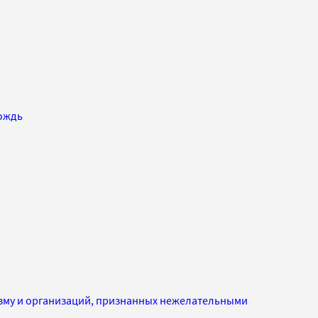
ождь
изму и организаций, признанных нежелательными