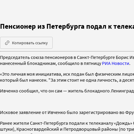
Пенсионер из Петербурга подал к телек
Копировать ссылку
Председатель союза пенсионеров в Санкт-Петербурге Борис Ив
нанесенный блокадникам, сообщило в пятницу
РИА Новости
.
«Это личная моя инициатива, иск подан был физическим лицом 
который был нанесен. "За этим стоит не одна личность, а деся
Ивченко сообщил, что он сам — житель блокадного Ленинграда
Исковое заявление от Ивченко было зарегистрировано во Фру
Ранее жители Санкт-Петербурга подали к телеканалу «Дождь» 
штуки), Красногвардейский и Петродворцовый районы (по три 