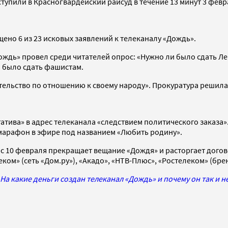
оступили в Красногвардейский райсуд в течение 13 минут 3 февр
щено 6 из 23 исковых заявлений к телеканалу «Дождь».
Дождь» провел среди читателей опрос: «Нужно ли было сдать Л
о было сдать фашистам.
тельство по отношению к своему народу». Прокуратура решил
гатива» в адрес телеканала «следствием политического заказа
марафон в эфире под названием «Любить родину».
о с 10 февраля прекращает вещание «Дождя» и расторгает догов
ом» (сеть «Дом.ру»), «Акадо», «НТВ-Плюс», «Ростелеком» (брен
На какие деньги создан телеканал «Дождь» и почему он так и н