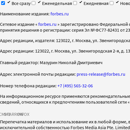
Все сразу
Еженедельная
Ежедневная
Ново
Наименование издания:
forbes.ru
Cетевое издание «
forbes.ru
» зарегистрировано Федеральной 
принятия решения о регистрации: серия Эл № ФС77-82431 от 23 
Адрес редакции, издателя: 123022, г. Москва, ул. Звенигородская 2-
Адрес редакции: 123022, г. Москва, ул. Звенигородская 2-я, д. 13, с
Главный редактор: Мазурин Николай Дмитриевич
Адрес электронной почты редакции:
press-release@forbes.ru
Номер телефона редакции:
+7 (495) 565-32-06
На информационном ресурсе применяются рекомендательные 
сведений, относящихся к предпочтениям пользователей сети 
СМИ2
SPARROW
INFOX
Перепечатка материалов и использование их в любой форме, в
исключительной собственностью Forbes Media Asia Pte. Limite