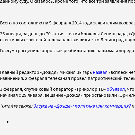
данному суду. Оказалось, кроме того, что все три заявления п
Всего по состоянию на 5 февраля 2014 года заявителям возвра
26 января, за день до 70-летия снятия блокады Ленинграда, «
ответивших зрителей телеканала заявили, что Ленинград над
Госдума расценила опрос как реабилитацию нацизма и «преда
Главный редактор «Дождя» Михаил Зыгарь
назвал
«всплеск не
извинения. 2 февраля телеканал провел патриотический теле
3 февраля, спутниковый оператор «Триколор ТВ»
объявил
, чт
начиная с 29 января, вещание «Дождя» приостановили «Эр-Телек
Читайте также:
Засуха на «Дожде»: политика или коммерция?
и