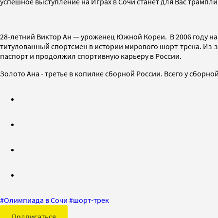
успешное выступление на Играх в Сочи станет для Вас трампл
28-летний Виктор Ан — уроженец Южной Кореи. В 2006 году на
титулованный спортсмен в истории мирового шорт-трека. Из-за
паспорт и продолжил спортивную карьеру в России.
Золото Ана - третье в копилке сборной России. Всего у сборно
#
Олимпиада в Сочи
#
шорт-трек
Подписаться