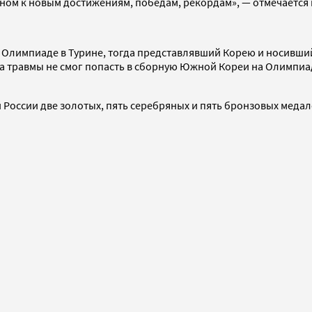
ином к новым достижениям, победам, рекордам», — отмечается
 Олимпиаде в Турине, тогда представлявший Корею и носивший 
 травмы не смог попасть в сборную Южной Кореи на Олимпиаду 
й России две золотых, пять серебряных и пять бронзовых медал