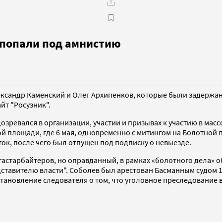
 попали под амнистию
ександр Каменский и Олег Архипенков, которые были задержа
йт "Росузник".
озревался в организации, участии и призывах к участию в мас
ной площади, где 6 мая, одновременно с митингом на Болотно
ток, после чего был отпущен под подписку о невыезде.
астарбайтеров, но оправданный, в рамках «болотного дела» об
ставителю власти". Соболев был арестован Басманным судом 14 
тановление следователя о том, что уголовное преследование 