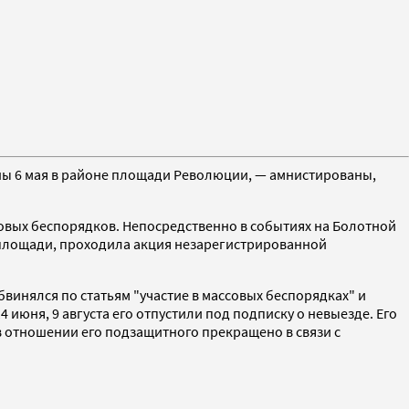
ны 6 мая в районе площади Революции, — амнистированы,
совых беспорядков. Непосредственно в событиях на Болотной
й площади, проходила акция незарегистрированной
винялся по статьям "участие в массовых беспорядках" и
июня, 9 августа его отпустили под подписку о невыезде. Его
в отношении его подзащитного прекращено в связи с