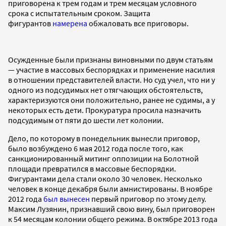
приговорена к трем годам и трем месяцам условного
срока с испытательным сроком. Защита
фигурантов
намерена
обжаловать все приговоры.
Осужденные были признаны виновными по двум статьям
— участие в массовых беспорядках и применение насилия
в отношении представителей власти. Но суд учел, что ни у
одного из подсудимых нет отягчающих обстоятельств,
характеризуются они положительно, ранее не судимы, а у
некоторых есть дети. Прокуратура просила назначить
подсудимым от пяти до шести лет колонии.
Дело, по которому в понедельник вынесли приговор,
было возбуждено 6 мая 2012 года после того, как
санкционированный митинг оппозиции на Болотной
площади превратился в массовые беспорядки.
Фигурантами дела стали около 30 человек. Несколько
человек в конце декабря были амнистированы. В ноябре
2012 года
был вынесен
первый приговор по этому делу.
Максим Лузянин, признавший свою вину, был приговорен
к 54 месяцам колонии общего режима. В октябре 2013 года