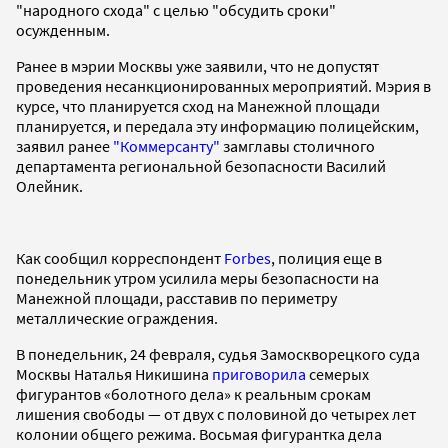
"народного схода" с целью "обсудить сроки"
осужденным.
Ранее в мэрии Москвы уже заявили, что не допустят
проведения несанкционированных мероприятий. Мэрия в
курсе, что планируется сход на Манежной площади
планируется, и передала эту информацию полицейским,
заявил ранее
"Коммерсанту"
замглавы столичного
департамента региональной безопасности Василий
Олейник.
Как сообщил корреспондент
Forbes
, полиция еще в
понедельник утром усилила меры безопасности на
Манежной площади, расставив по периметру
металлические ограждения.
В понедельник, 24 февраля, судья Замоскворецкого суда
Москвы Наталья Никишина
приговорила
семерых
фигурантов «болотного дела» к реальным срокам
лишения свободы — от двух с половиной до четырех лет
колонии общего режима. Восьмая фигурантка дела