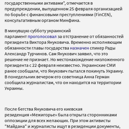
государственными активами", отмечается в
предупреждении, выпущенном 25 февраля организацией
по борьбе с финансовыми преступлениями (FinCEN),
консультативным органом Минфина.
В минувшую субботу украинский
парламент
проголосовал
за отстранение от обязанностей
президента Виктора Януковича. Временно исполняющим
обязанности главы государства
назначен
спикер Рады
Александр Турчинов. Сам Янукович заявил, что это
решение не признает. Но местонахождение низложенного
президента с 22 февраля неизвестно. Украинские СМИ
ранее сообщали, что Янукович пытался покинуть Украину.
В понедельник вечером его советница Анна Герман
сообщила журналистам, что он находится на территории
Украины.
После бегства Януковича его киевская
резиденция «Межигорье» была открыта сторонниками
оппозиции для всех желающих. При этом активисты
"Майдана" и журналисты ищут в резиденции документы,