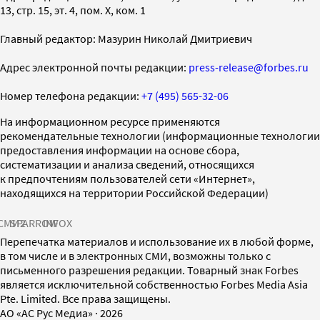
13, стр. 15, эт. 4, пом. X, ком. 1
Главный редактор: Мазурин Николай Дмитриевич
Адрес электронной почты редакции:
press-release@forbes.ru
Номер телефона редакции:
+7 (495) 565-32-06
На информационном ресурсе применяются
рекомендательные технологии (информационные технологии
предоставления информации на основе сбора,
систематизации и анализа сведений, относящихся
к предпочтениям пользователей сети «Интернет»,
находящихся на территории Российской Федерации)
СМИ2
SPARROW
INFOX
Перепечатка материалов и использование их в любой форме,
в том числе и в электронных СМИ, возможны только с
письменного разрешения редакции. Товарный знак Forbes
является исключительной собственностью Forbes Media Asia
Pte. Limited. Все права защищены.
AO «АС Рус Медиа»
·
2026