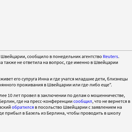
в Швейцарии, сообщило в понедельник агентство
Reuters
.
а также не ответила на вопрос, где именно в Швейцарии
ивет его супруга Инна и где учатся младшие дети, близнецы
тоянного проживания в Швейцарии или где-либо еще".
ее 10 лет провел в заключении по делам о мошенничестве,
 Берлин, где на пресс-конференции
сообщил
, что не вернется в
овский
обратился
в посольство Швейцарии с заявлением на
де прибыл в Базель из Берлина, чтобы проводить в школу