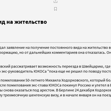
ид на жительство
ал заявление на получение постоянного вида на жительство 
формацию, но от дальнейших комментариев она отказалась. Он
ский рассматривает возможность переезда в Швейцарию, где ж
то экс-руководитель ЮКОСа "пока еще не решил по поводу пос
 помиловании 50-летнего Михаила Ходорковского, который бол
после помилования экс-глава ЮКОСа покинул Россию и улетел в
зы снова оказаться под арестом. В Берлине 24 декабря Ходорк
 трехмесячную шенгенскую визу, и в начале января он на поез