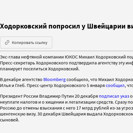
Ходорковский попросил у Швейцарии в
Копировать ссылку
Экс-глава нефтяной компании ЮКОС Михаил Ходорковский под
Пресс-секретарь Ходорковского подтвердила агентству эту ин
планирует поселиться Ходорковский.
В декабре агентство
Bloomberg
сообщило, что Михаил Ходорков
Илья и Глеб. Пресс-центр Ходорковского 5 января
сообщил
, ч
Президент России Владимир Путин 20 декабря
подписал указ
о
неуплате налогов и о хищении и легализации средств. Сразу 
Россию до отмены взыскания с него 17 млрд рублей из-за угро
шенгенскую визу. 30 декабря Швейцария выдала Ходорковскому
сыновей.