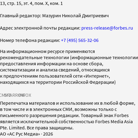
13, стр. 15, эт. 4, пом. X, ком. 1
Главный редактор: Мазурин Николай Дмитриевич
Адрес электронной почты редакции:
press-release@forbes.ru
Номер телефона редакции:
+7 (495) 565-32-06
На информационном ресурсе применяются
рекомендательные технологии (информационные технологии
предоставления информации на основе сбора,
систематизации и анализа сведений, относящихся
к предпочтениям пользователей сети «Интернет»,
находящихся на территории Российской Федерации)
СМИ2
SPARROW
INFOX
Перепечатка материалов и использование их в любой форме,
в том числе и в электронных СМИ, возможны только с
письменного разрешения редакции. Товарный знак Forbes
является исключительной собственностью Forbes Media Asia
Pte. Limited. Все права защищены.
AO «АС Рус Медиа»
·
2026