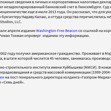
 ложные сведения в личных и корпоративных налоговых деклара
ал незадекларированный банковский счет в Люксембурге. Суд н
ошенничестве еще в июле 2013 года. Он рассказал, что для ух
о бухгалтеру Надаву Калаю, а оттуда средства перечислялись н
tudios, LLC.
ачале апреля издание
Washington Free Beacon
со ссылкой на кор
T Роман Токман опроверг изданию эту информацию.
 2002 году получил американское гражданство. Проживает в Мэ
а, в штате которой числится 45 человек, занималась произво
о-строительного института имени Куйбышева (МИСИ). В коман
лерадиовещания и средств массовой коммуникации (1999-2004
чен
на пост генерального директора холдинга «Газпром-Медиа»
о «Семь дней».