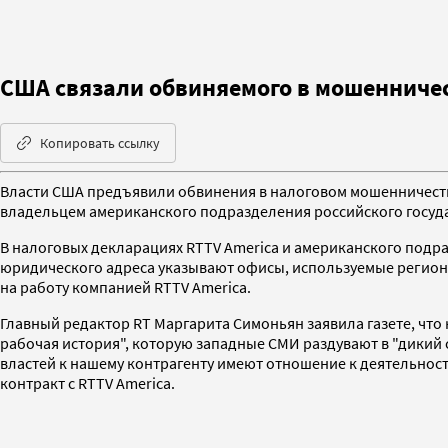
США связали обвиняемого в мошенничест
Копировать ссылку
Власти США предъявили обвинения в налоговом мошенничеств
владельцем американского подразделения российского государ
В налоговых декларациях RTTV America и американского подраз
юридического адреса указывают офисы, используемые региона
на работу компанией RTTV America.
Главный редактор RT Маргарита Симоньян заявила газете, что
рабочая история", которую западные СМИ раздувают в "дикий с
властей к нашему контрагенту имеют отношение к деятельност
контракт с RTTV America.