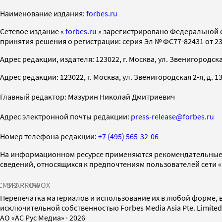
Наименование издания:
forbes.ru
Cетевое издание «
forbes.ru
» зарегистрировано Федеральной 
принятия решения о регистрации: серия Эл № ФС77-82431 от 23 
Адрес редакции, издателя: 123022, г. Москва, ул. Звенигородская 2-
Адрес редакции: 123022, г. Москва, ул. Звенигородская 2-я, д. 13, с
Главный редактор: Мазурин Николай Дмитриевич
Адрес электронной почты редакции:
press-release@forbes.ru
Номер телефона редакции:
+7 (495) 565-32-06
На информационном ресурсе применяются рекомендательные 
сведений, относящихся к предпочтениям пользователей сети 
СМИ2
SPARROW
INFOX
Перепечатка материалов и использование их в любой форме, в
исключительной собственностью Forbes Media Asia Pte. Limite
AO «АС Рус Медиа»
·
2026