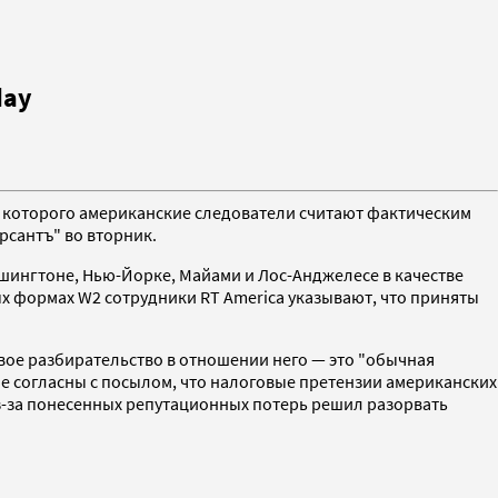
day
 которого американские следователи считают фактическим
рсантъ" во вторник.
ашингтоне, Нью-Йорке, Майами и Лос-Анджелесе в качестве
 формах W2 сотрудники RT America указывают, что приняты
овое разбирательство в отношении него — это "обычная
не согласны с посылом, что налоговые претензии американских
из-за понесенных репутационных потерь решил разорвать