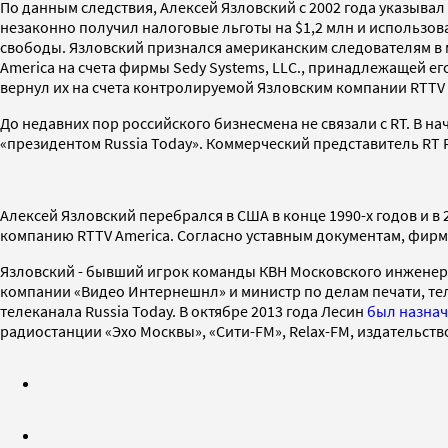
По данным следствия, Алексей Язловский с 2002 года указывал
незаконно получил налоговые льготы на $1,2 млн и использов
свободы. Язловский признался американским следователям в м
America на счета фирмы Sedy Systems, LLC., принадлежащей ег
вернул их на счета контролируемой Язловским компании RTTV S
До недавних пор российского бизнесмена не связали с RT. В н
«президентом Russia Today». Коммерческий представитель R
Алексей Язловский перебрался в США в конце 1990-х годов и в
компанию RTTV America. Согласно уставным документам, фирм
Язловский - бывший игрок команды КВН Московского инженерн
компании «Видео Интернешнл» и министр по делам печати, те
телеканала Russia Today. В октябре 2013 года Лесин
был назна
радиостанции «Эхо Москвы», «Cити-FM», Relax-FM, издательств