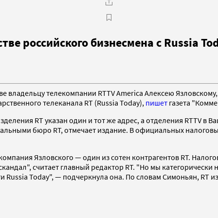
ве российского бизнесмена с Russia To
е владельцу телекомпании RTTV America Алексею Язловскому,
ственного телеканала RT (Russia Today),
пишет
газета "Комме
деления RT указан один и тот же адрес, а отделения RTTV в В
льными бюро RT, отмечает издание. В официальных налоговых
 компания Язловского — один из сотен контрагентов RT. Налог
кандал", считает главный редактор RT. "Но мы категорически 
и Russia Today", — подчеркнула она. По словам Симоньян, RT 