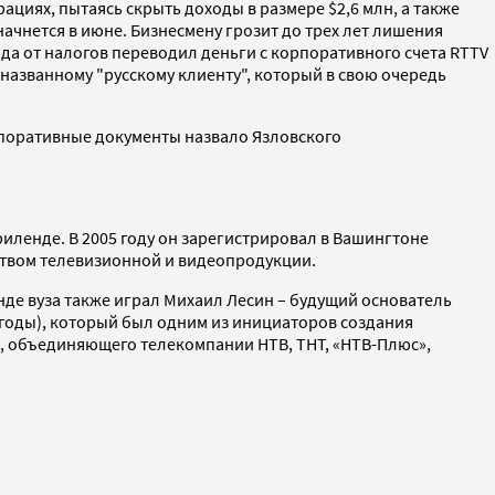
циях, пытаясь скрыть доходы в размере $2,6 млн, а также
ачнется в июне. Бизнесмену грозит до трех лет лишения
ода от налогов переводил деньги с корпоративного счета RTTV
еназванному "русскому клиенту", который в свою очередь
поративные документы назвало Язловского
риленде. В 2005 году он зарегистрировал в Вашингтоне
дством телевизионной и видеопродукции.
де вуза также играл Михаил Лесин – будущий основатель
 годы), который был одним из инициаторов создания
, объединяющего телекомпании НТВ, ТНТ, «НТВ-Плюс»,