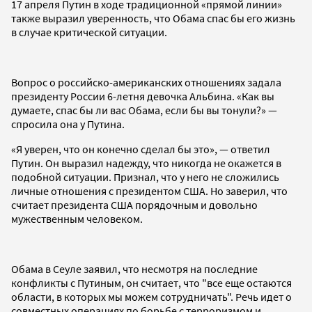
17 апреля Путин в ходе традиционной «прямой линии»
также выразил уверенность, что Обама спас бы его жизнь
в случае критической ситуации.
Вопрос о российско-американских отношениях задала
президенту России 6-летня девочка Альбина. «Как вы
думаете, спас бы ли вас Обама, если бы вы тонули?» —
спросила она у Путина.
«Я уверен, что он конечно сделал бы это», — ответил
Путин. Он выразил надежду, что никогда не окажется в
подобной ситуации. Признал, что у него не сложились
личные отношения с президентом США. Но заверил, что
считает президента США порядочным и довольно
мужественным человеком.
Обама в Сеуле заявил, что несмотря на последние
конфликты с Путиным, он считает, что "все еще остаются
области, в которых мы можем сотрудничать". Речь идет о
совместных операциях по борьбе с терроризмом и