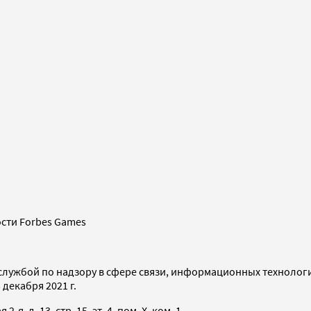
сти Forbes Games
службой по надзору в сфере связи, информационных технолог
декабря 2021 г.
я, д. 13, стр. 15, эт. 4, пом. X, ком. 1