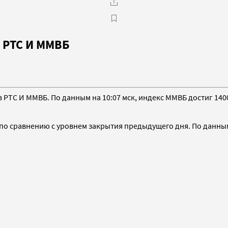
 РТС И ММВБ
РТС И ММВБ. По данным на 10:07 мск, индекс ММВБ достиг 1400,
о сравнению с уровнем закрытия предыдущего дня. По данным на 