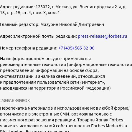
Адрес редакции: 123022, г. Москва, ул. Звенигородская 2-я, д.
13, стр. 15, эт. 4, пом. X, ком. 1
Главный редактор: Мазурин Николай Дмитриевич
Адрес электронной почты редакции:
press-release@forbes.ru
Номер телефона редакции:
+7 (495) 565-32-06
На информационном ресурсе применяются
рекомендательные технологии (информационные технологии
предоставления информации на основе сбора,
систематизации и анализа сведений, относящихся
к предпочтениям пользователей сети «Интернет»,
находящихся на территории Российской Федерации)
СМИ2
SPARROW
INFOX
Перепечатка материалов и использование их в любой форме,
в том числе и в электронных СМИ, возможны только с
письменного разрешения редакции. Товарный знак Forbes
является исключительной собственностью Forbes Media Asia
Pte. Limited. Все права защищены.