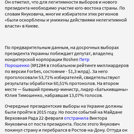
Он отметил, что для легитимности выборов и нового
президента необходимо участие юго-востока страны. По
словам Януковича, многие избиратели этих регионов
«были оскорблены и унижены действиями нелегитимной
власти» в Киеве.
По предварительным данным, на досрочных выборах
президента Украины побеждает депутат, владелец
кондитерской корпорации Roshen
Петр
Порошенко
(№1284 в глобальном рейтинге миллиардеров
по версии Forbes, состояние - $1,3 млрд). За него
проголосовали 53,71% избирателей, свидетельствуют
результаты обработки 60,51% протоколов. На втором
месте — бывший премьер-министр, лидер «Батькивщины»
Юлия Тимошенко, набравшая 13,07% голосов.
Очередные президентские выборы на Украине должны
были пройти в 2015 году. Но после событий на Майдане
Верховная Рада 22 февраля
отстранила
Виктора
Януковича от поста президента. После этого Янукович
покинул страну и перебрался в Ростов-на-Дону. Оттуда он