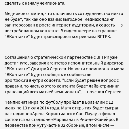
сделать к началу чемпионата.
Медников отметил, что оплачивать сотрудничество никто
не будет, так как оно взаимовыгодное: медиахолдинг
заинтересован в росте интернет-аудитории, а соцсеть — в
востребованном контенте. В видеоплеере на странице
"ВКонтакте" будет транслироваться реклама ВГТРК.
Соглашения о стратегическом партнерстве с ВГТРК уже
достигнуто, заверил агентство исполнительный директор
"ВКонтакте" Дмитрий Сергеев. Новости с чемпионата мира
"ВКонтакте" будет сообщать в сообществе
Sportbox.ru внутри соцсети. "Если будет решен вопрос с
правами, то частью этого контента будет лайв-стриминг
трансляций всех матчей чемпионата", — пояснил Сергеев.
Чемпионат мира по футболу пройдет в Бразилии с 12
июня по 13 июля 2014 года. Матч открытия будет сыгран
на стадионе «Арена Коринтианс» в Сан-Паулу, а финал
состоится на стадионе «Маракана» в Рио-де-Жанейро. В
первенстве примут участие 32 сборные, в том числе —