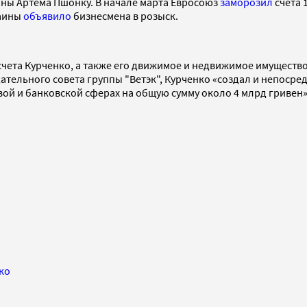
ины Артема Пшонку. В начале марта Евросоюз
заморозил
счета 
раины
объявило
бизнесмена в розыск.
чета Курченко, а также его движимое и недвижимое имущество 
тельного совета группы "Ветэк", Курченко «создал и непосре
вой и банковской сферах на общую сумму около 4 млрд гривен»
ко