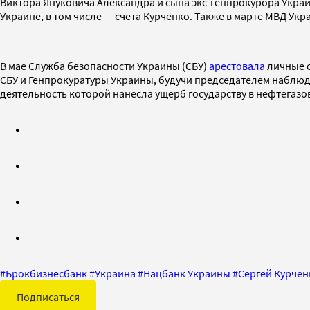
Виктора Януковича Александра и сына экс-генпрокурора Укра
Украине, в том числе — счета Курченко. Также в марте МВД Ук
В мае Служба безопасности Украины (СБУ)
арестовала
личные с
СБУ и Генпрокуратуры Украины, будучи председателем наблюда
деятельность которой нанесла ущерб государству в нефтегазо
#
Брокбизнесбанк
#
Украина
#
Нацбанк Украины
#
Сергей Курчен
Подписаться