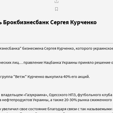
 Брокбизнесбанк Сергея Курченко
знесбанка" бизнесмена Сергея Курченко, которого украинско
ческих лиц… правление Нацбанка Украины приняло решение о
 группа "Ветэк" Курченко выкупила 40% его акций.
я владельцем «Газукраина», Одесского НПЗ, футбольного клуб
а нефтепродуктов Украины, а также 20-30% рынка сжиженного 
о увеличил свое состояние благодаря связи с так называемыми