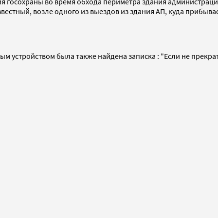
ния госохраны во время обхода периметра здания администрац
звестный, возле одного из выездов из здания АП, куда прибы
 устройством была также найдена записка : "Если не прекрати