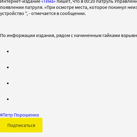
Интернет-издание
«Тема»
пишет, что в 00:20 патруль Управле
появлении патруля. «При осмотре места, которое покинул неи
устройство ", - отмечается в сообщении.
По информации издания, рядом с начиненным гайками взрывным
#
Петр Порошенко
Подписаться