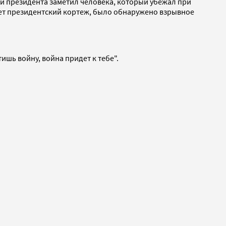
ии президента заметил человека, который убежал при
вает президентский кортеж, было обнаружено взрывное
шь войну, война придет к тебе".