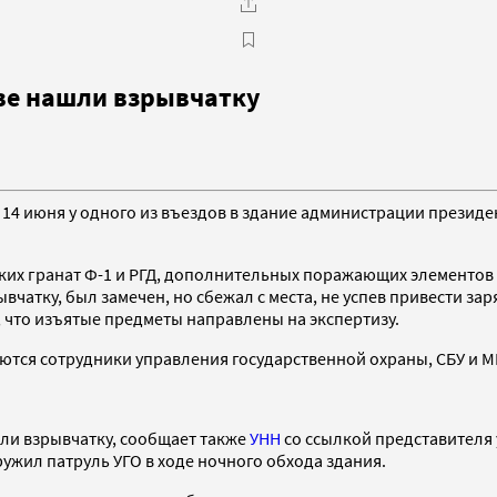
ве нашли взрывчатку
14 июня у одного из въездов в здание администрации президе
ких гранат Ф-1 и РГД, дополнительных поражающих элементов
чатку, был замечен, но сбежал с места, не успев привести зар
что изъятые предметы направлены на экспертизу.
тся сотрудники управления государственной охраны, СБУ и М
шли взрывчатку, сообщает также
УНН
со ссылкой представителя
ужил патруль УГО в ходе ночного обхода здания.