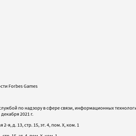
сти Forbes Games
службой по надзору в сфере связи, информационных технолог
декабря 2021 г.
я, д. 13, стр. 15, эт. 4, пом. X, ком. 1
тр. 15, эт. 4, пом. X, ком. 1