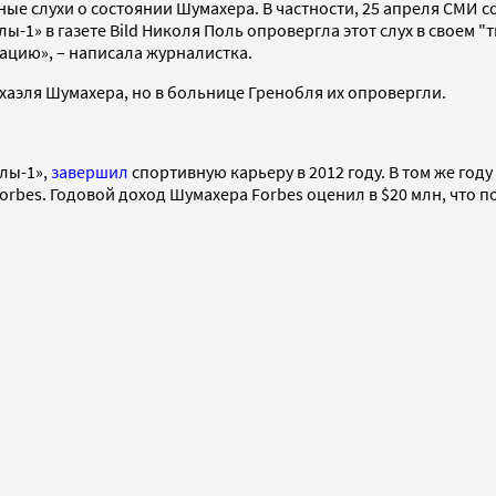
е слухи о состоянии Шумахера. В частности, 25 апреля СМИ с
-1» в газете Bild Николя Поль опровергла этот слух в своем "
ацию», – написала журналистка.
хаэля Шумахера, но в больнице Гренобля их опровергли.
лы-1»,
завершил
спортивную карьеру в 2012 году. В том же году
bes. Годовой доход Шумахера Forbes оценил в $20 млн, что по