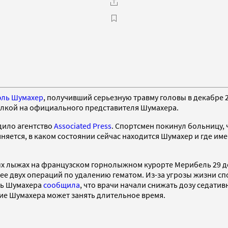
эль Шумахер
, получивший серьезную травму головы в декабре 2
ылкой на официального представителя Шумахера.
дило агентство
Associated Press
. Спортсмен покинул больницу,
чняется, в каком состоянии сейчас находится Шумахер и где им
ых лыжах на французском горнолыжном курорте Мерибель 29 де
ее двух операций по удалению гематом. Из-за угрозы жизни с
ель Шумахера
сообщила
, что врачи начали снижать дозу седати
ие Шумахера может занять длительное время.