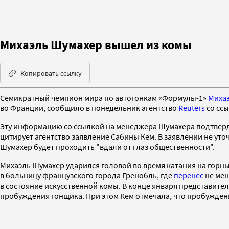
Михаэль Шумахер вышел из комы
Копировать ссылку
Семикратный чемпион мира по автогонкам «Формулы-1»
Миха
во Франции, сообщило в понедельник агентство
Reuters
со сс
Эту информацию со ссылкой на менеджера Шумахера подтвер
цитирует агентство заявление Сабины Кем. В заявлении не уто
Шумахер будет проходить "вдали от глаз общественности".
Михаэль Шумахер ударился головой во время катания на горн
в больницу французского города Гренобль, где
перенес
не мен
в состояние искусственной комы. В конце января представит
пробуждения гонщика. При этом Кем отмечала, что пробужден