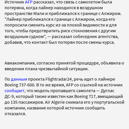
Источник
AFP
рассказал, что связь с самолетом была
потеряна, когда лайнер находился в воздушном
пространстве Мали и приближался к границе с Алжиром.
"Лайнер приближался к границе с Алжиром, когда его
попросили сменить курс из-за плохой видимости и для
того, чтобы предотвратить риск стокновения с другим
воздушным судном", — рассказал собеседник агентства,
добавив, что контакт был потерян после смены курса.
Авиакомпания, согласно принятой процедуре, объявила о
введении плана чрезвычайной ситуации.
По
данным
проекта Flightradar24, речь идет о лайнере
Boeing 737-600. В то же время, AFP со ссылкой на источник
сообщает
, что модель пропавшего самолета — Дуглас
ДС-9, который также известен как Boeing 717, вмещающий
до 135 пассажиров. Air Algerie снимала его у португальской
компании, название которой источник сообщить
отказался.