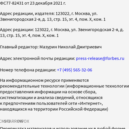
ФС77-82431 от 23 декабря 2021 г.
Адрес редакции, издателя: 123022, г. Москва, ул.
Звенигородская 2-я, д. 13, стр. 15, эт. 4, пом. X, ком. 1
Адрес редакции: 123022, г. Москва, ул. Звенигородская 2-я, д.
13, стр. 15, эт. 4, пом. X, ком. 1
Главный редактор: Мазурин Николай Дмитриевич
Адрес электронной почты редакции:
press-release@forbes.ru
Номер телефона редакции:
+7 (495) 565-32-06
На информационном ресурсе применяются
рекомендательные технологии (информационные технологии
предоставления информации на основе сбора,
систематизации и анализа сведений, относящихся
к предпочтениям пользователей сети «Интернет»,
находящихся на территории Российской Федерации)
СМИ2
SPARROW
INFOX
Перепечатка материалов и использование их в любой форме,