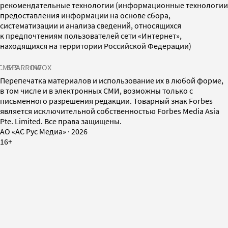
рекомендательные технологии (информационные технологии
предоставления информации на основе сбора,
систематизации и анализа сведений, относящихся
к предпочтениям пользователей сети «Интернет»,
находящихся на территории Российской Федерации)
СМИ2
SPARROW
INFOX
Перепечатка материалов и использование их в любой форме,
в том числе и в электронных СМИ, возможны только с
письменного разрешения редакции. Товарный знак Forbes
является исключительной собственностью Forbes Media Asia
Pte. Limited. Все права защищены.
AO «АС Рус Медиа»
·
2026
16+