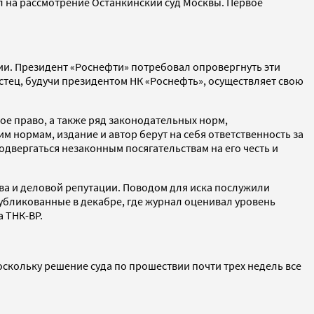
ял на рассмотрение Останкинский суд Москвы. Первое
сии. Президент «Роснефти» потребовал опровергнуть эти
истец, будучи президентом НК «Роснефть», осуществляет свою
кое право, а также ряд законодательных норм,
нормам, издание и автор берут на себя ответственность за
ергаться незаконным посягательствам на его честь и
тва и деловой репутации. Поводом для иска послужили
публикованные в декабре, где журнал оценивал уровень
 ТНК-ВР.
оскольку решение суда по прошествии почти трех недель все