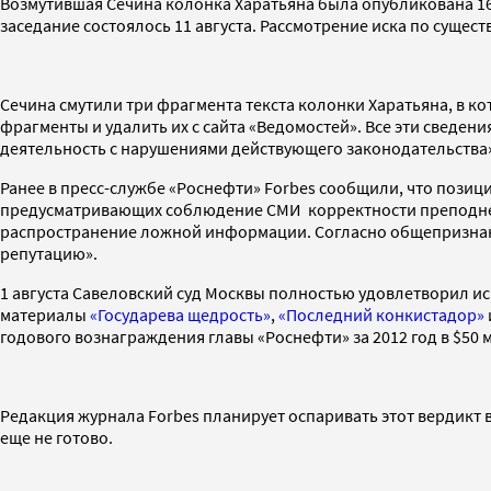
Возмутившая Сечина колонка Харатьяна была опубликована 16 и
заседание состоялось 11 августа. Рассмотрение иска по сущест
Сечина смутили три фрагмента текста колонки Харатьяна, в к
фрагменты и удалить их с сайта «Ведомостей». Все эти сведени
деятельность с нарушениями действующего законодательства»,
Ранее в пресс-службе «Роснефти» Forbes сообщили, что позици
предусматривающих соблюдение СМИ корректности преподнесен
распространение ложной информации. Согласно общепризнанн
репутацию».
1 августа Савеловский суд Москвы полностью удовлетворил ис
материалы
«Государева щедрость»
,
«Последний конкистадор»
годового вознаграждения главы «Роснефти» за 2012 год в $50
Редакция журнала Forbes планирует оспаривать этот вердикт 
еще не готово.