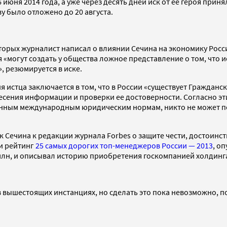
юня 2014 года, а уже через десять дней иск от ее героя прин
ву было отложено до 20 августа.
оторых журналист написал о влиянии Сечина на экономику Рос
я «могут создать у общества ложное представление о том, что 
 резюмируется в иске.
я истца заключается в том, что в России «существует Гражданс
ия информации и проверки ее достоверности. Согласно этим 
ым международным юридическим нормам, никто не может подв
к Сечина к редакции журнала Forbes о защите чести, достоинс
и рейтинг
25 самых дорогих топ-менеджеров России — 2013
, о
 млн, и описывал историю приобретения госкомпанией холдинга
в вышестоящих инстанциях, но сделать это пока невозможно, п