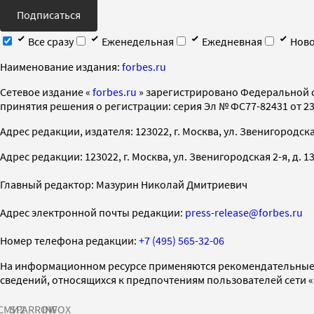
Подписаться
Все сразу
Еженедельная
Ежедневная
Ново
Наименование издания:
forbes.ru
Cетевое издание «
forbes.ru
» зарегистрировано Федеральной 
принятия решения о регистрации: серия Эл № ФС77-82431 от 23 
Адрес редакции, издателя: 123022, г. Москва, ул. Звенигородская 2-
Адрес редакции: 123022, г. Москва, ул. Звенигородская 2-я, д. 13, с
Главный редактор: Мазурин Николай Дмитриевич
Адрес электронной почты редакции:
press-release@forbes.ru
Номер телефона редакции:
+7 (495) 565-32-06
На информационном ресурсе применяются рекомендательные 
сведений, относящихся к предпочтениям пользователей сети 
СМИ2
SPARROW
INFOX