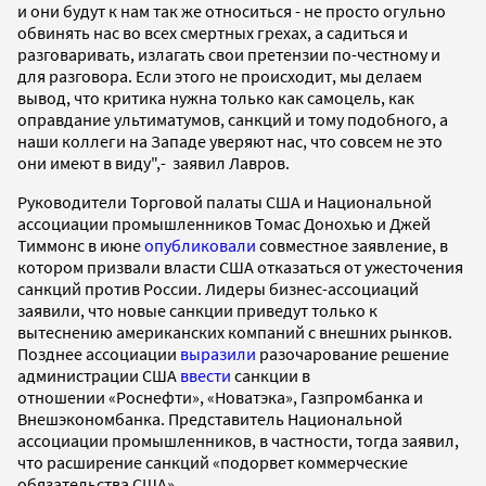
и они будут к нам так же относиться - не просто огульно
обвинять нас во всех смертных грехах, а садиться и
разговаривать, излагать свои претензии по-честному и
для разговора. Если этого не происходит, мы делаем
вывод, что критика нужна только как самоцель, как
оправдание ультиматумов, санкций и тому подобного, а
наши коллеги на Западе уверяют нас, что совсем не это
они имеют в виду",- заявил Лавров.
Руководители Торговой палаты США и Национальной
ассоциации промышленников Томас Донохью и Джей
Тиммонс в июне
опубликовали
совместное заявление, в
котором призвали власти США отказаться от ужесточения
санкций против России. Лидеры бизнес-ассоциаций
заявили, что новые санкции приведут только к
вытеснению американских компаний с внешних рынков.
Позднее ассоциации
выразили
разочарование решение
администрации США
ввести
санкции в
отношении «Роснефти», «Новатэка», Газпромбанка и
Внешэкономбанка. Представитель Национальной
ассоциации промышленников, в частности, тогда заявил,
что расширение санкций «подорвет коммерческие
обязательства США».