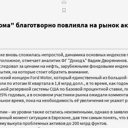
ома" благотворно повлияла на рынок ак
ке вновь сложилась непростой, динамика основных индексов п
оложное, отмечает аналитик ФГ "Доходъ" Вадим Дворянинов. В
 следовал за ценами на нефть, зарубежными фондовыми индек
бытия, на которые стоит обратить внимание.
нский концерн Ford Motor, который единственный из большой
 по итогам III квартала в 1,8 млрд долл., в то время, как год
ной резервной системы США по базовой процентной ставке, п
0,25% годовых, а в основном участники рынка ожидали коммент
ьное время, пока на необходимость её увеличения не укажет 
глии – их уровни также остались неизменными, однако в заявл
анный момент ситуации в Еврозоне, дав тем самым понять, чт
му выкупа проблемных активов до 200 млрд фунтов.