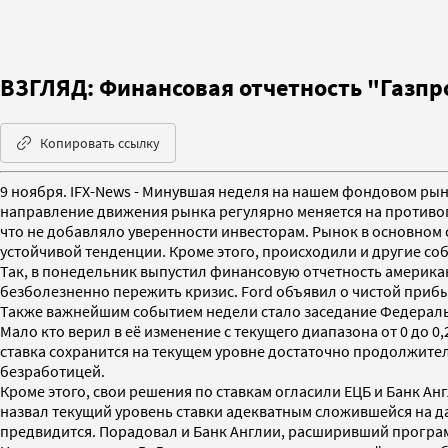
ВЗГЛЯД: Финансовая отчетность "Газпр
Копировать ссылку
9 ноября. IFX-News - Минувшая неделя на нашем фондовом рын
направление движения рынка регулярно меняется на противоп
что не добавляло уверенности инвесторам. Рынок в основном
устойчивой тенденции. Кроме этого, происходили и другие со
Так, в понедельник выпустил финансовую отчетность америка
безболезненно пережить кризис. Ford объявил о чистой прибыли
Также важнейшим событием недели стало заседание Федераль
Мало кто верил в её изменение с текущего диапазона от 0 до 
ставка сохранится на текущем уровне достаточно продолжител
безработицей.
Кроме этого, свои решения по ставкам огласили ЕЦБ и Банк Ан
назвал текущий уровень ставки адекватным сложившейся на д
предвидится. Порадовал и Банк Англии, расширивший програм