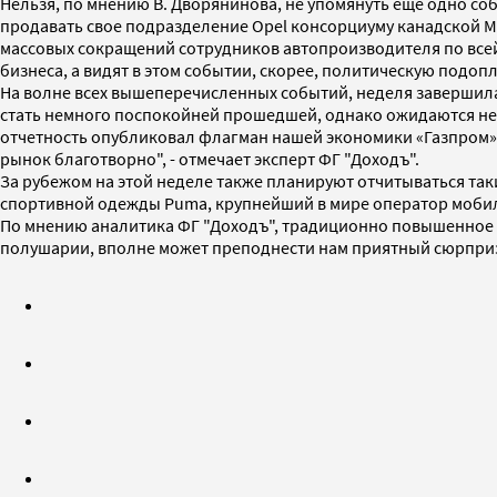
Нельзя, по мнению В. Дворянинова, не упомянуть ещё одно соб
продавать свое подразделение Opel консорциуму канадской M
массовых сокращений сотрудников автопроизводителя по всей 
бизнеса, а видят в этом событии, скорее, политическую подопл
На волне всех вышеперечисленных событий, неделя завершил
стать немного поспокойней прошедшей, однако ожидаются нек
отчетность опубликовал флагман нашей экономики «Газпром»,
рынок благотворно", - отмечает эксперт ФГ "Доходъ".
За рубежом на этой неделе также планируют отчитываться таки
спортивной одежды Puma, крупнейший в мире оператор мобильн
По мнению аналитика ФГ "Доходъ", традиционно повышенное в
полушарии, вполне может преподнести нам приятный сюрпри