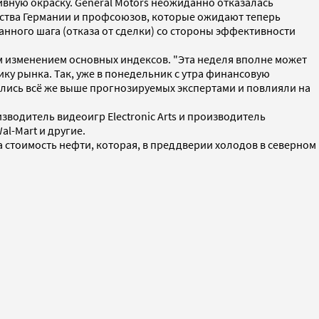
тивную окраску. General Motors неожиданно отказалась
ьства Германии и профсоюзов, которые ожидают теперь
анного шага (отказа от сделки) со стороны эффективности
 изменением основных индексов. "Эта неделя вполне может
у рынка. Так, уже в понедельник с утра финансовую
ались всё же выше прогнозируемых экспертами и повлияли на
зводитель видеоигр Electronic Arts и производитель
l-Mart и другие.
 стоимость нефти, которая, в преддверии холодов в северном