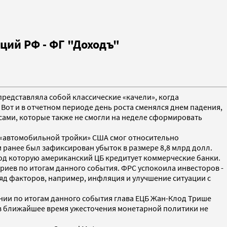
ций РФ - ФГ "Доходъ"
редставляла собой классические «качели», когда
от и в отчетном периоде день роста сменялся днем падения,
сами, которые также не смогли на неделе сформировать
 «автомобильной тройки» США смог относительно
ом ранее был зафиксирован убыток в размере 8,8 млрд долл.
од которую американский ЦБ кредитует коммерческие банки.
ариев по итогам данного события. ФРС успокоила инвесторов -
ряд факторов, например, инфляция и улучшение ситуации с
ении по итогам данного события глава ЕЦБ Жан-Клод Трише
о в ближайшее время ужесточения монетарной политики не