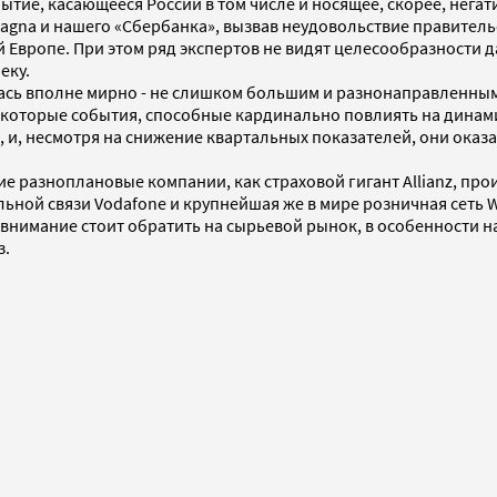
ытие, касающееся России в том числе и носящее, скорее, нега
agna и нашего «Сбербанка», вызвав неудовольствие правител
Европе. При этом ряд экспертов не видят целесообразности д
еку.
ась вполне мирно - не слишком большим и разнонаправленным
оторые события, способные кардинально повлиять на динамик
 и, несмотря на снижение квартальных показателей, они оказ
е разноплановые компании, как страховой гигант Allianz, прои
ой связи Vodafone и крупнейшая же в мире розничная сеть Wa
нимание стоит обратить на сырьевой рынок, в особенности на
з.