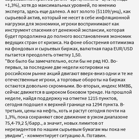
+1,3%), хотя до максимальных уровней, по мнению
эксперта, здесь еще далеко. А вот золото ($1109/унц), как
сырьевой актив, который не несет в себе инфляционной
нагрузки для экономики, игроки воспринимают как
инструмент спасения от денежной экспансии, которая
будет продолжена до полного восстановления экономик
ведущих стран от кризиса. На фоне обострения оптимизма
на фондовых и сырьевых биржах, валютная пара EUR/USD
пытается преодолеть отметку 1,50.
"Все было бы замечательно, если бы не ряд НО. Во-
первых, за последние две недели котировки на
российском рынке акций двигают вверх-вниз одни и те же
отечественные игроки, а торговые обороты на биржах
остаются довольно скромными. Во-вторых, индекс ММВБ,
сейчас движется в широком боковом тренде. На прошлой
неделе, найдя поддержку на отметке 1215 пунктов,
сегодня подошел к верхней границе на 1294 пункта. В-
третьих, цены на нефть, хоть и растут сегодня почти на
1,3%, пока сохраняют свое движение в узком диапазоне
75,4-79,2 $/барр., а значит, новых лимитов от
нерезидентов по нашим сырьевым бумагам мы пока не
увидим", - комментирует ситуацию А. Потавин.