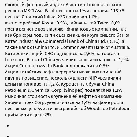
Сводный фондовый индекс Азиатско-Тихоокеанского
региона MSCI Asia Pacific вырос на 1% и составил 118,78
пункта. Японский Nikkei 225 прибавил 1,6%,
южнокорейский Kospi - 0,9%, тайваньский Taiex - 0,6%.
Рост в регионе возглавляют финансовые компании, так
как брокеры повысили оценки акций крупнейшего банка
Китая Industrial & Commercial Bank of China Ltd. (ICBC), а
также Bank of China Ltd. и Commonwealth Bank of Australia.
Котировки акций ICBC поднялись на 2,6% на торгах в
Гонконге, Bank of China увеличил капитализацию на 1,9%.
Акции Commonwealth Bank подорожали на 0,8%.
Акции китайских нефтеперерабатывающих компаний
идут на повышение, поскольку власти КНР увеличили
цены на топливо на 7,2%. Курс ценных бумаг China
Petroleum & Chemical Corp. (Sinopec) поднялся на 1,2%.
Рыночная стоимость крупнейшей нефтяной компании
Японии Inpex Corp. увеличилась на 1,4% на фоне роста
нефтяных цен. Бумаги австралийской Woodside Petroleum
прибавили в цене 2%.