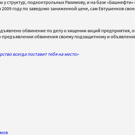
ах у структур, подконтрольных Рахимову, и на базе «Башнефт
 2009 году по заведомо заниженной цене, сам Евтушенков свое
едъявлено обвинение по делу о хищении акций предприятия, 
о предъявлении обвинения своему подзащитному и объявлении 
рство всегда поставит тебя на место»
имов