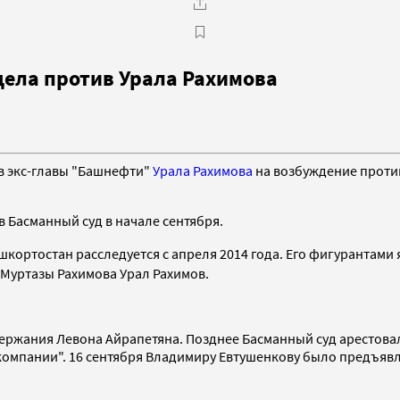
дела против Урала Рахимова
в экс-главы "Башнефти"
Урала Рахимова
на возбуждение против 
в Басманный суд в начале сентября.
ашкортостан
расследуется с апреля 2014 года. Его фигурантами
 Муртазы Рахимова Урал Рахимов.
адержания Левона Айрапетяна. Позднее Басманный суд арестов
компании". 16 сентября Владимиру Евтушенкову было предъявл