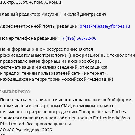
13, стр. 15, эт. 4, пом. X, ком. 1
Главный редактор: Мазурин Николай Дмитриевич
Адрес электронной почты редакции:
press-release@forbes.ru
Номер телефона редакции:
+7 (495) 565-32-06
На информационном ресурсе применяются
рекомендательные технологии (информационные технологии
предоставления информации на основе сбора,
систематизации и анализа сведений, относящихся
к предпочтениям пользователей сети «Интернет»,
находящихся на территории Российской Федерации)
СМИ2
SPARROW
INFOX
Перепечатка материалов и использование их в любой форме,
в том числе и в электронных СМИ, возможны только с
письменного разрешения редакции. Товарный знак Forbes
является исключительной собственностью Forbes Media Asia
Pte. Limited. Все права защищены.
AO «АС Рус Медиа»
·
2026