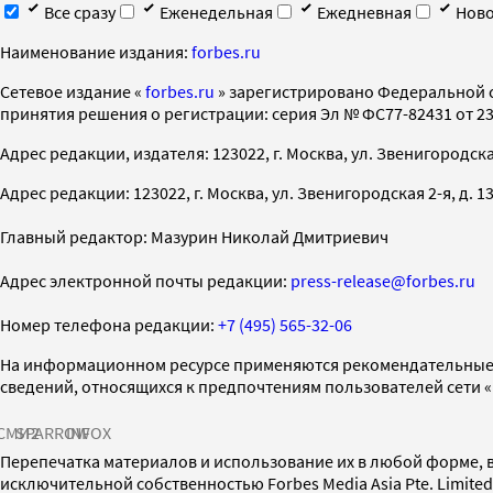
Все сразу
Еженедельная
Ежедневная
Ново
Наименование издания:
forbes.ru
Cетевое издание «
forbes.ru
» зарегистрировано Федеральной 
принятия решения о регистрации: серия Эл № ФС77-82431 от 23 
Адрес редакции, издателя: 123022, г. Москва, ул. Звенигородская 2-
Адрес редакции: 123022, г. Москва, ул. Звенигородская 2-я, д. 13, с
Главный редактор: Мазурин Николай Дмитриевич
Адрес электронной почты редакции:
press-release@forbes.ru
Номер телефона редакции:
+7 (495) 565-32-06
На информационном ресурсе применяются рекомендательные 
сведений, относящихся к предпочтениям пользователей сети 
СМИ2
SPARROW
INFOX
Перепечатка материалов и использование их в любой форме, в
исключительной собственностью Forbes Media Asia Pte. Limite