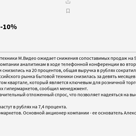
5-10%
техники М.Видео ожидает снижения сопоставимых продаж на 5-
 компании аналитикам в ходе телефонной конференции во втор
 снизились на 20 процентов, общая выручка в рублях сократил
сийского рынка бытовой техники снизилась за девять месяцев 
том квартале, который является ключевым для розничной торг
вых гипермаркетов, сообщил менеджмент.
ачительный отложенный спрос, что позволяет надеяться на выс
стут в рублях на 7,4 процента.
маркетов. Основной акционер компании - ее основатель Алек