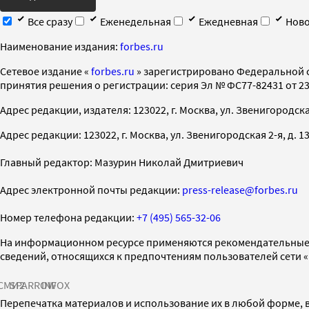
Все сразу
Еженедельная
Ежедневная
Ново
Наименование издания:
forbes.ru
Cетевое издание «
forbes.ru
» зарегистрировано Федеральной 
принятия решения о регистрации: серия Эл № ФС77-82431 от 23 
Адрес редакции, издателя: 123022, г. Москва, ул. Звенигородская 2-
Адрес редакции: 123022, г. Москва, ул. Звенигородская 2-я, д. 13, с
Главный редактор: Мазурин Николай Дмитриевич
Адрес электронной почты редакции:
press-release@forbes.ru
Номер телефона редакции:
+7 (495) 565-32-06
На информационном ресурсе применяются рекомендательные 
сведений, относящихся к предпочтениям пользователей сети 
СМИ2
SPARROW
INFOX
Перепечатка материалов и использование их в любой форме, в