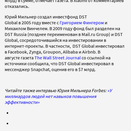
млрд) в сумме, отмечает газета. В Xiaomi от комментариев
отказались.
Юрий Мильнер создал инвестфонд DST
Global в 2005 году вместе с
Григорием Фингером
и
Михаилом Винчелем. В 2009 году фонд был разделен на
DST Russia (позднее переименован в Mail.ru Group) и DST
Global, сосредоточившийся на инвестировании в
интернет-проекты. В частности, DST Global инвестировал
в Facebook, Zynga, Groupon, Alibaba и Airbnb. В
августе газета
The Wall Street Journal
со ссылкой на
источники сообщила, что DST Global инвестировал в
мессенджер Snapchat, оценив его в $7 млрд.
Читайте также интервью Юрия Мильнера Forbes:
«У
миллиардов людей нет навыков повышения
эффективности»