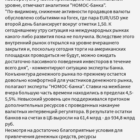
уровне, отмечают аналитики "НОМОС-банка".
"По-видимому, снижение активности продавцов валюты
обусловлено событиями на forex, где пара EUR/USD уже
второй день балансирует вокруг отметки 1,50. К
сегодняшнему утру ситуация на международных рынках
какого-либо развития пока не получила. Вследствие этого
внутренний рынок открылся на уровне вчерашнего
закрытия и, поскольку сегодня торги на американских
площадках проводиться не будут, можно ожидать
достаточно пассивного поведения инвесторов в течение
всего дня", - комментируют ситуацию эксперты банка.
Конъюнктура денежного рынка по-прежнему остается
довольно комфортной для участников денежного рынка,
полагают эксперты "НОМОС-банка". Ставки на межбанке
вчера большую часть времени находились в пределах 4,5-
5,5%. Невысокий уровень цен поддерживался притоком
дополнительных ресурсов с проведенных накануне
валютных интервенций регулятора. В результате остатки
банков на счетах в ЦБ выросли на 61,4 млрд - до 934,8 млрд
руб.
Несмотря на достаточно благоприятные условия для
привлечения денежных средств, ресурсы