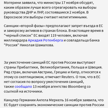
Могерини заявила, что министры 17 ноября обсудят,
каким образом лучше всего отреагировать на выборы
руководства ДНР и ЛНР, состоявшиеся 2 ноября. В
Евросоюзе эти выборы считают нелигитимными.
Санкции «второй фазы» предполагают запрет въезда в ЕС
и заморозку активов в странах блока. В настоящее время в
"черный список" ЕС входят 119 человек, включая
миллиардера
Аркадия Ротенберга
и совладельца банка
"Россия" Николая Шамалова.
За ужесточение санкций ЕС против России выступают
страны Прибалтики, Великобритания, Польша и Швеция.
Ряд стран, включая Австрию, Грецию и Кипр, относятся к
этому со скептицизмом, отмечает Reuters. О том, что в ЕС
нет согласия по вопросу ужесточения санкций,
также
сообщало
13 ноября агентство Bloomberg со
ссылкой на источники.
Канцлер Германии Ангела Меркель 16 ноября заявила, что
ЕС будет сохранять экономические санкции против России