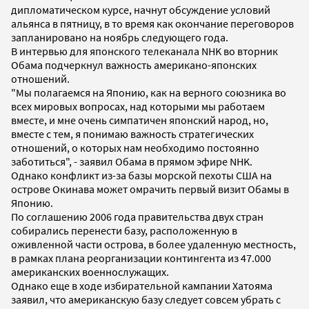
дипломатическом курсе, начнут обсуждение условий
альянса в пятницу, в то время как окончание переговоров
запланировано на ноябрь следующего года.
В интервью для японского телеканала NHK во вторник
Обама подчеркнул важность американо-японских
отношений.
"Мы полагаемся на Японию, как на верного союзника во
всех мировых вопросах, над которыми мы работаем
вместе, и мне очень симпатичен японский народ, но,
вместе с тем, я понимаю важность стратегических
отношений, о которых нам необходимо постоянно
заботиться", - заявил Обама в прямом эфире NHK.
Однако конфликт из-за базы морской пехоты США на
острове Окинава может омрачить первый визит Обамы в
Японию.
По соглашению 2006 года правительства двух стран
собирались перенести базу, расположенную в
оживленной части острова, в более удаленную местность,
в рамках плана реорганизации контингента из 47.000
американских военнослужащих.
Однако еще в ходе избирательной кампании Хатояма
заявил, что американскую базу следует совсем убрать с