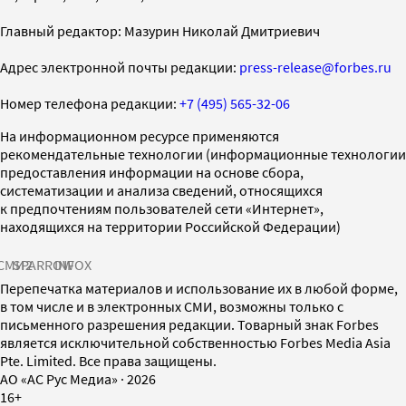
Главный редактор: Мазурин Николай Дмитриевич
Адрес электронной почты редакции:
press-release@forbes.ru
Номер телефона редакции:
+7 (495) 565-32-06
На информационном ресурсе применяются
рекомендательные технологии (информационные технологии
предоставления информации на основе сбора,
систематизации и анализа сведений, относящихся
к предпочтениям пользователей сети «Интернет»,
находящихся на территории Российской Федерации)
СМИ2
SPARROW
INFOX
Перепечатка материалов и использование их в любой форме,
в том числе и в электронных СМИ, возможны только с
письменного разрешения редакции. Товарный знак Forbes
является исключительной собственностью Forbes Media Asia
Pte. Limited. Все права защищены.
AO «АС Рус Медиа»
·
2026
16+