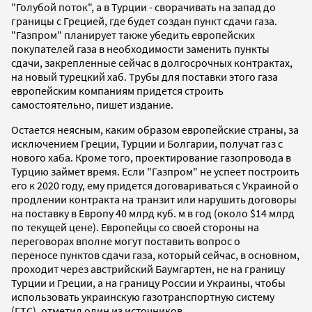
"Голубой поток", а в Турции - сворачивать на запад до
границы с Грецией, где будет создан пункт сдачи газа.
"Газпром" планирует также убедить европейских
покупателей газа в необходимости заменить пункты
сдачи, закрепленные сейчас в долгосрочных контрактах,
на новый турецкий хаб. Трубы для поставки этого газа
европейским компаниям придется строить
самостоятельно, пишет издание.
Остается неясным, каким образом европейские страны, за
исключением Греции, Турции и Болгарии, получат газ с
нового хаба. Кроме того, проектирование газопровода в
Турцию займет время. Если "Газпром" не успеет построить
его к 2020 году, ему придется договариваться с Украиной о
продлении контракта на транзит или нарушить договоры
на поставку в Европу 40 млрд куб. м в год (около $14 млрд
по текущей цене). Европейцы со своей стороны на
переговорах вполне могут поставить вопрос о
переносе пунктов сдачи газа, который сейчас, в основном,
проходит через австрийский Баумгартен, не на границу
Турции и Греции, а на границу России и Украины, чтобы
использовать украинскую газотранспортную систему
(ГТС), отметил один из источников.