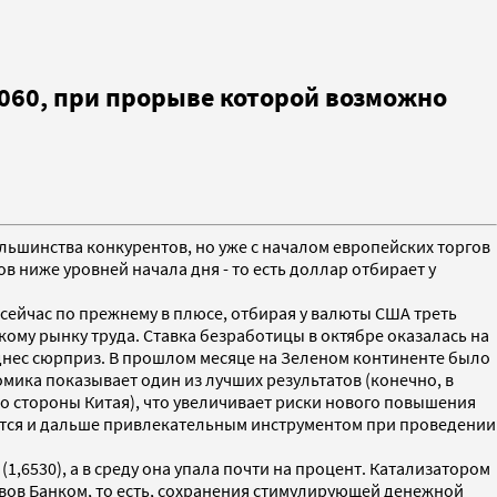
060, при прорыве которой возможно
льшинства конкурентов, но уже с началом европейских торгов
ов ниже уровней начала дня - то есть доллар отбирает у
 сейчас по прежнему в плюсе, отбирая у валюты США треть
кому рынку труда. Ставка безработицы в октябре оказалась на
поднес сюрприз. В прошлом месяце на Зеленом континенте было
омика показывает один из лучших результатов (конечно, в
со стороны Китая), что увеличивает риски нового повышения
анется и дальше привлекательным инструментом при проведении
1,6530), а в среду она упала почти на процент. Катализатором
ивов Банком, то есть, сохранения стимулирующей денежной