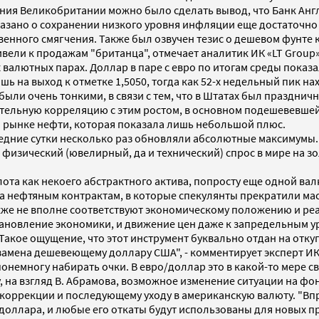
яния Великобритании можно было сделать вывод, что Банк Анг
сказано о сохранении низкого уровня инфляции еще достаточно
венного смягчения. Также был озвучен тезис о дешевом фунте
ивели к продажам "британца", отмечает аналитик ИК «LT Group»
 валютных парах. Доллар в паре с евро по итогам среды показ
 на выход к отметке 1,5050, тогда как 52-х недельный пик нах
 были очень тонкими, в связи с тем, что в Штатах был праздн
тельную корреляцию с этим ростом, в основном подешевевшей
а рынке нефти, которая показала лишь небольшой плюс.
ледние сутки несколько раз обновляли абсолютные максимумы. 
 физический (ювелирный, да и технический) спрос в мире на з
лота как некоего абстрактного актива, попросту еще одной в
ена нефтяным контрактам, в которые спекулянты прекратили ма
акже не вполне соответствуют экономическому положению и ре
тановление экономики, и движение цен даже к запредельным у
акое ощущение, что этот инструмент буквально отдан на отку
замена дешевеющему доллару США", - комментирует эксперт ИК 
онемногу набирать очки. В евро/доллар это в какой-то мере 
, на взгляд В. Абрамова, возможное изменение ситуации на 
 коррекции и последующему уходу в американскую валюту. "Вп
доллара, и любые его откаты будут использованы для новых пр