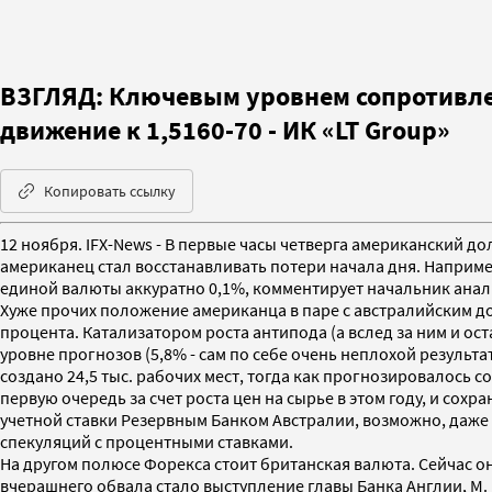
ВЗГЛЯД: Ключевым уровнем сопротивлен
движение к 1,5160-70 - ИК «LT Group»
Копировать ссылку
12 ноября. IFX-News - В первые часы четверга американский 
американец стал восстанавливать потери начала дня. Например,
единой валюты аккуратно 0,1%, комментирует начальник анал
Хуже прочих положение американца в паре с австралийским до
процента. Катализатором роста антипода (а вслед за ним и ос
уровне прогнозов (5,8% - сам по себе очень неплохой результ
создано 24,5 тыс. рабочих мест, тогда как прогнозировалось с
первую очередь за счет роста цен на сырье в этом году, и со
учетной ставки Резервным Банком Австралии, возможно, даже 
спекуляций с процентными ставками.
На другом полюсе Форекса стоит британская валюта. Сейчас он
вчерашнего обвала стало выступление главы Банка Англии, М