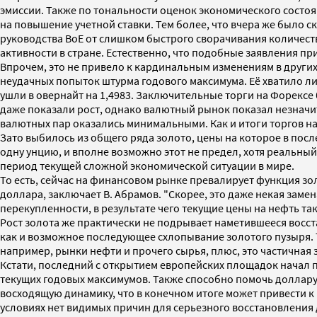
эмиссии. Также по тональности оценок экономического состо
на повышение учетной ставки. Тем более, что вчера же было 
руководства BoE от слишком быстрого сворачивания количест
активности в стране. Естественно, что подобные заявления пр
Впрочем, это не привело к кардинальным изменениям в других
неудачных попыток штурма годового максимума. Её хватило лишь
ушли в овернайт на 1,4983. Заключительные торги на Форексе
даже показали рост, однако валютный рынок показал незначи
валютных пар оказались минимальными. Как и итоги торгов н
Зато выбилось из общего ряда золото, цены на которое в пос
одну унцию, и вполне возможно этот не предел, хотя реальный
период текущей сложной экономической ситуации в мире.
То есть, сейчас на финансовом рынке превалирует функция зо
доллара, заключает В. Абрамов. "Скорее, это даже некая зам
перекупленности, в результате чего текущие цены на нефть т
Рост золота же практически не подрывает наметившееся восс
как и возможное последующее схлопывание золотого пузыря. Т
например, рынки нефти и прочего сырья, плюс, это частичная 
Кстати, последний с открытием европейских площадок начал п
текущих годовых максимумов. Также способно помочь доллару
восходящую динамику, что в конечном итоге может привести к
условиях нет видимых причин для серьезного восстановления 