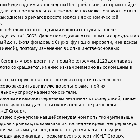
лии будет одним из последних Центробанков, который пойдет
 длительное время, что также косвенно может означать отказ
 как одном из рычагов восстановления экономической
.
ал небольшой плюс - единая валюта отступила после
одится на 1,5063. Далее последовал откат вниз, и евро/доллар
ичный день (хотя фондовые биржи функционировали, и индексы
 иеной), поэтому изменения в большинстве основных
Сегодня утром достигнут новый экстремум, 1123 доллара за
олото сокращается, именно из-за чрезмерно высокой цены в
алюты, которую инвесторы покупают против слабеющего
ссово заходить ввиду уже довольно заметной их
альному спросу на энергоносители.
ровням не вызовет серьезных негативных последствий, также
п спекулянтам, дабы они окончательно не разогрели,
«LT Group».
связано с уже упоминавшейся неудачной попыткой уйти выше
фондовых рынках, показывавших последнее время непрерывную
рочем, как мы уже неоднократно упоминали, в текущих
одаж американца", - резюмирует эксперт ИК «LT Group».