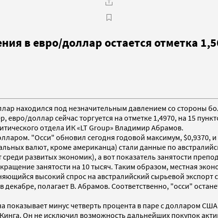
ия в евро/доллар остается отметка 1,5
доллар находился под незначительным давлением со стороны бо
 евро/доллар сейчас торгуется на отметке 1,4970, на 15 пункт
итического отдела ИК «LT Group» Владимир Абрамов.
лларом. "Осси" обновил сегодня годовой максимум, $0,9370, и
тальных валют, кроме американца) стали данные по австралийс
ат среди развитых экономик), а вот показатель занятости пре
окращение занятости на 10 тысяч. Таким образом, местная экон
храняющийся высокий спрос на австралийский сырьевой экспорт 
в декабре, полагает В. Абрамов. Соответственно, "осси" ост
а показывает минус четверть процента в паре с долларом США (
. Кинга. Он не исключил возможность дальнейших покупок акт