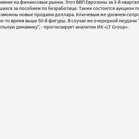
лияние на финансовые рынки. Этот ВВП Еврозоны за 3-й кварта
ихся за пособием по безработице. Также состоится аукцион п
озможны новые продажи доллара. Ключевым же уровнем сопрот
ое-то время выше 50-й фигуры. В случае же очередной неудачи
ьную динамику", - прогнозирует аналитик ИК «LT Group».