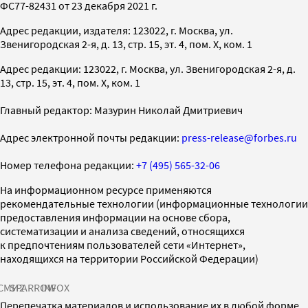
ФС77-82431 от 23 декабря 2021 г.
Адрес редакции, издателя: 123022, г. Москва, ул.
Звенигородская 2-я, д. 13, стр. 15, эт. 4, пом. X, ком. 1
Адрес редакции: 123022, г. Москва, ул. Звенигородская 2-я, д.
13, стр. 15, эт. 4, пом. X, ком. 1
Главный редактор: Мазурин Николай Дмитриевич
Адрес электронной почты редакции:
press-release@forbes.ru
Номер телефона редакции:
+7 (495) 565-32-06
На информационном ресурсе применяются
рекомендательные технологии (информационные технологии
предоставления информации на основе сбора,
систематизации и анализа сведений, относящихся
к предпочтениям пользователей сети «Интернет»,
находящихся на территории Российской Федерации)
СМИ2
SPARROW
INFOX
Перепечатка материалов и использование их в любой форме,