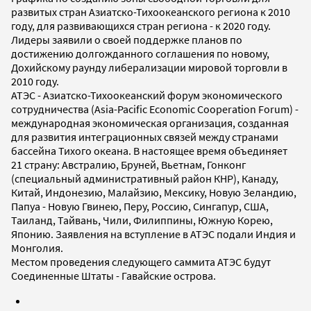
развитых стран Азиатско-Тихоокеанского региона к 2010
году, для развивающихся стран региона - к 2020 году.
Лидеры заявили о своей поддержке планов по
достижению долгожданного соглашения по новому,
Дохийскому раунду либерализации мировой торговли в
2010 году.
АТЭС - Азиатско-Тихоокеанский форум экономического
сотрудничества (Asia-Pacific Economic Cooperation Forum) -
международная экономическая организация, созданная
для развития интеграционных связей между странами
бассейна Тихого океана. В настоящее время объединяет
21 страну: Австралию, Бруней, Вьетнам, Гонконг
(специальный административный район КНР), Канаду,
Китай, Индонезию, Малайзию, Мексику, Новую Зеландию,
Папуа - Новую Гвинею, Перу, Россию, Сингапур, США,
Таиланд, Тайвань, Чили, Филиппины, Южную Корею,
Японию. Заявления на вступление в АТЭС подали Индия и
Монголия.
Местом проведения следующего саммита АТЭС будут
Соединенные Штаты - Гавайские острова.