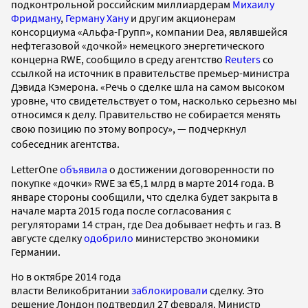
подконтрольной российским миллиардерам
Михаилу
Фридману
,
Герману Хану
и другим акционерам
консорциума «Альфа-Групп», компании Dea, являвшейся
нефтегазовой «дочкой» немецкого энергетического
концерна RWE, сообщило в среду агентство
Reuters
со
ссылкой на источник в правительстве премьер-министра
Дэвида Кэмерона. «Речь о сделке шла на самом высоком
уровне, что свидетельствует о том, насколько серьезно мы
относимся к делу. Правительство не собирается менять
свою позицию по этому вопросу»
, — подчеркнул
собеседник агентства.
LetterOne
объявила
о достижении договоренности по
покупке «дочки» RWE за €5,1 млрд в марте 2014 года. В
январе стороны сообщили, что сделка будет закрыта в
начале марта 2015 года после согласования с
регуляторами 14 стран, где Dea добывает нефть и газ. В
августе сделку
одобрило
министерство экономики
Германии.
Но в октябре 2014 года
власти Великобритании
заблокировали
сделку. Это
решение Лондон подтвердил 27 февраля. Министр