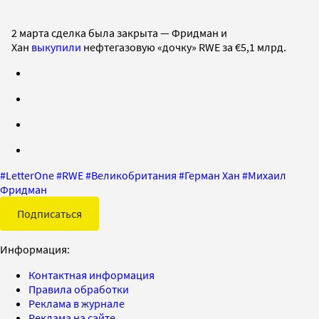
2 марта сделка была закрыта — Фридман и
Хан
выкупили
нефтегазовую «дочку» RWE за €5,1 млрд.
#
LetterOne
#
RWE
#
Великобритания
#
Герман Хан
#
Михаил
Фридман
Подписаться
Информация:
Контактная информация
Правила обработки
Реклама в журнале
Реклама на сайте