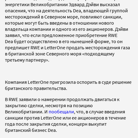
энергетики Великобритании Эдвард Дэйви высказал
опасения, что на деятельность Dea, владеющей группой
месторождений в Северном море, повлияют санкции,
которые могут быть введены в отношении нового
владельца компании и одного из его акционеров. Дэйви
заявил, что если предложенное приобретение RWE
Dea будет осуществлено в его нынешней форме, то он
предпишет RWE и LetterOne продать месторождения газа
в британской зоне Северного моря «подходящему
третьему партнеру».
Компания LetterOne пригрозила оспорить в суде решение
британского правительства.
В RWE заявили о намерении продолжать двигаться к
закрытию сделки, несмотря на позицию
Великобритании. И
пообещали
, что, в случае введения
санкции против LetterOne или ее акционеров в течение
года после закрытия сделки, концерн выкупит
британский бизнес Dea.