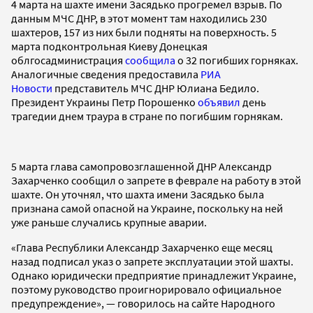
4 марта на шахте имени Засядько прогремел взрыв. По
данным МЧС ДНР, в этот момент там находились 230
шахтеров, 157 из них были подняты на поверхность. 5
марта подконтрольная Киеву Донецкая
облгосадминистрация
сообщила
о 32 погибших горняках.
Аналогичные сведения предоставила
РИА
Новости
представитель МЧС ДНР Юлиана Бедило.
Президент Украины Петр Порошенко
объявил
день
трагедии днем траура в стране по погибшим горнякам.
5 марта глава самопровозглашенной ДНР Александр
Захарченко сообщил о запрете в феврале на работу в этой
шахте. Он уточнял, что шахта имени Засядько была
признана самой опасной на Украине, поскольку на ней
уже раньше случались крупные аварии.
«Глава Республики Александр Захарченко еще месяц
назад подписал указ о запрете эксплуатации этой шахты.
Однако юридически предприятие принадлежит Украине,
поэтому руководство проигнорировало официальное
предупреждение», — говорилось на сайте Народного