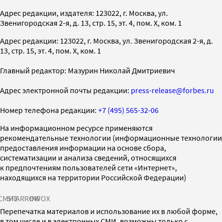
Адрес редакции, издателя: 123022, г. Москва, ул.
Звенигородская 2-я, д. 13, стр. 15, эт. 4, пом. X, ком. 1
Адрес редакции: 123022, г. Москва, ул. Звенигородская 2-я, д.
13, стр. 15, эт. 4, пом. X, ком. 1
Главный редактор: Мазурин Николай Дмитриевич
Адрес электронной почты редакции:
press-release@forbes.ru
Номер телефона редакции:
+7 (495) 565-32-06
На информационном ресурсе применяются
рекомендательные технологии (информационные технологии
предоставления информации на основе сбора,
систематизации и анализа сведений, относящихся
к предпочтениям пользователей сети «Интернет»,
находящихся на территории Российской Федерации)
СМИ2
SPARROW
INFOX
Перепечатка материалов и использование их в любой форме,
в том числе и в электронных СМИ, возможны только с