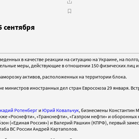
5 сентября
денных в качестве реакции на ситуацию на Украине, на полгод
тельные меры, действующие в отношении 150 физических лиц и 
заморозку активов, расположенных на территории блока.
че министров иностранных дел стран Евросоюза 29 января. Вст
кадий Ротенберг
и
Юрий Ковальчук
, бизнесмены Константин 
также «Роснефти», «Транснефти», «Газпром нефти» и оборонны
бзон («Единая Россия») и Валерий Рашкин (КПРФ), первый заме
аба ВС России Андрей Картаполов.