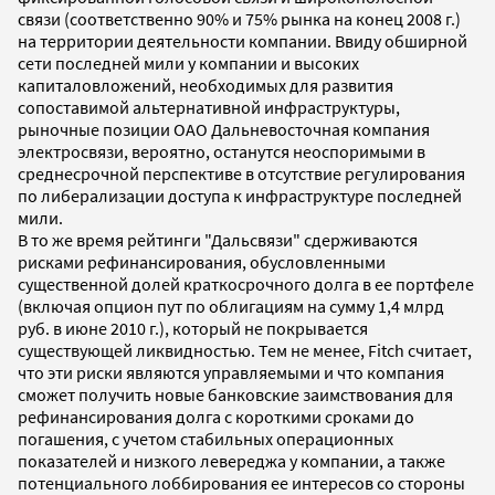
связи (соответственно 90% и 75% рынка на конец 2008 г.)
на территории деятельности компании. Ввиду обширной
сети последней мили у компании и высоких
капиталовложений, необходимых для развития
сопоставимой альтернативной инфраструктуры,
рыночные позиции ОАО Дальневосточная компания
электросвязи, вероятно, останутся неоспоримыми в
среднесрочной перспективе в отсутствие регулирования
по либерализации доступа к инфраструктуре последней
мили.
В то же время рейтинги "Дальсвязи" сдерживаются
рисками рефинансирования, обусловленными
существенной долей краткосрочного долга в ее портфеле
(включая опцион пут по облигациям на сумму 1,4 млрд
руб. в июне 2010 г.), который не покрывается
существующей ликвидностью. Тем не менее, Fitch считает,
что эти риски являются управляемыми и что компания
сможет получить новые банковские заимствования для
рефинансирования долга с короткими сроками до
погашения, с учетом стабильных операционных
показателей и низкого левереджа у компании, а также
потенциального лоббирования ее интересов со стороны