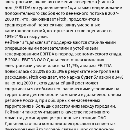
электросвязи, включая снижение левереджа (чистый
долг/EBITDA) до уровня менее 1x, а также генерирование
положительного свободного денежного потока в 2007-
2008 гг., что, как ожидает Fitch, продолжится в
среднесрочной перспективе ввиду умеренных
капиталовложений, которые агентство оценивает в
18%-21% от выручки.
Рейтинги "Дальсвязи" поддерживаются стабильными
операционными показателями и устойчивым
генерированием EBITDA в период экономического спада.
В 2008 г. EBITDA ОАО Дальневосточная компания
электросвязи увеличилась на 11,7%, а маржа EBITDA
повысилась с 32,0% до 33,3% в результате контроля над
расходами. Fitch ожидает, что маржа будет близкой к 34%
на конец 2009 г., хотя дальнейший рост может
сдерживаться особыми географическими условиями на
территории деятельности компании в дальневосточном
регионе России, при обширных ненаселенных
территориях и больших расстояниях между городами.
Рейтинги также учитывают в качестве позитивного
момента доминирующие рыночные позиции ОАО
Дальневосточная компания электросвязи в сегментах
фиксированной голосовой связи и широкополосной