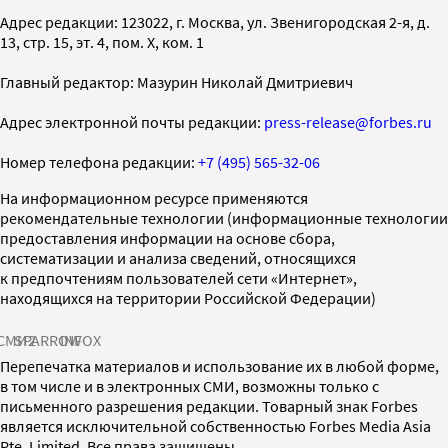
Адрес редакции: 123022, г. Москва, ул. Звенигородская 2-я, д.
13, стр. 15, эт. 4, пом. X, ком. 1
Главный редактор: Мазурин Николай Дмитриевич
Адрес электронной почты редакции:
press-release@forbes.ru
Номер телефона редакции:
+7 (495) 565-32-06
На информационном ресурсе применяются
рекомендательные технологии (информационные технологии
предоставления информации на основе сбора,
систематизации и анализа сведений, относящихся
к предпочтениям пользователей сети «Интернет»,
находящихся на территории Российской Федерации)
СМИ2
SPARROW
INFOX
Перепечатка материалов и использование их в любой форме,
в том числе и в электронных СМИ, возможны только с
письменного разрешения редакции. Товарный знак Forbes
является исключительной собственностью Forbes Media Asia
Pte. Limited. Все права защищены.