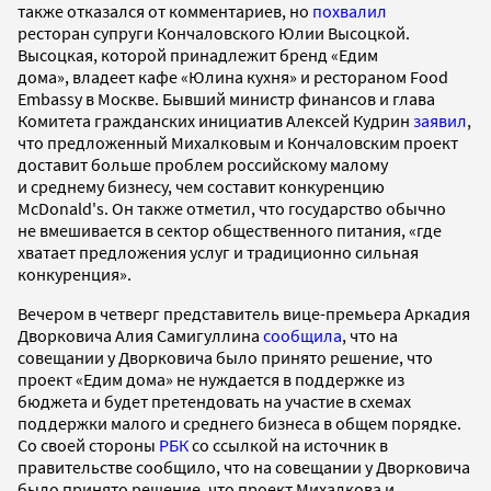
также отказался от комментариев, но
похвалил
ресторан супруги Кончаловского Юлии Высоцкой.
Высоцкая, которой принадлежит бренд «Едим
дома», владеет кафе «Юлина кухня» и рестораном Food
Embassy в Москве. Бывший министр финансов и глава
Комитета гражданских инициатив Алексей Кудрин
заявил
,
что предложенный Михалковым и Кончаловским проект
доставит больше проблем российскому малому
и среднему бизнесу, чем составит конкуренцию
МсDonald's. Он также отметил, что государство обычно
не вмешивается в сектор общественного питания, «где
хватает предложения услуг и традиционно сильная
конкуренция».
Вечером в четверг представитель вице-премьера Аркадия
Дворковича Алия Самигуллина
сообщила
, что на
совещании у Дворковича было принято решение, что
проект «Едим дома» не нуждается в поддержке из
бюджета и будет претендовать на участие в схемах
поддержки малого и среднего бизнеса в общем порядке.
Со своей стороны
РБК
со ссылкой на источник в
правительстве сообщило, что на совещании у Дворковича
было принято решение, что проект Михалкова и